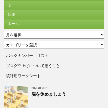
山
音楽
ホーム
ア
ー
カ
カ
テ
イ
ゴ
ブ
バックナンバー リスト
リ
ー
ブログ立上げについて思うこと
統計用ワークシート
2026/08/07
脳を休めましょう