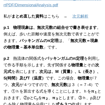
rtPDF/DimensionalAnalysis.pdf
私が
まとめ直した資料
はこちら →
次元解析
p.1
物理現象は、無次元数の組合せで書き表せます
。
例えば、歩いた距離や速度を無次元数で表すことがで
きます。
バッキンガムのπ定理
は、「
無次元数＝現象
の物理量－基本単位数
」です。
p.2
熱流体の関係式を
バッキンガムのπ定理
を利用し
て作る手順を示します。先ず関係する
物理量
とその
次
元式
を表にします。
次元は、M（質量）、L（長さ）、
S(時間）及びT（温度）
です。この場合、
物理量
が７
つ、
次元
が４つですので、
無次元数
は３（＝７-4）で
す。①ｈを算出する式を導くことにします。ｈを
π
と
１
おきます。②ρとC
を
π
、
π
とします。③ｈ、ρ及び
p
２
３
C
を除く物理量を分母にした
式を３つ
作成します。