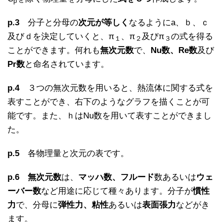
p
p.3
分子と分母の
次元が等しく
なるようにa、ｂ、ｃ
及びｄを決定していくと、π
、π
及びπ
の式を得る
１
２
３
ことができます。何れも
無次元数
で、
Nu数、Re数
及び
Pr数
と命名されています。
p.4
３つの無次元数を用いると、熱流体に関する式を
表すことができ、右下のようなグラフを描くことが可
能です。また、ｈはNu数を用いて表すことができまし
た。
p.5
各物理量と次元の表です。
p.6
無次元数
は、
マッハ数、フルード
数あるいは
ウェ
ーバー数
など用途に応じて種々あります。分子が
慣性
力
で、分母に
弾性力、粘性
あるいは
表面張力
などがき
ます。