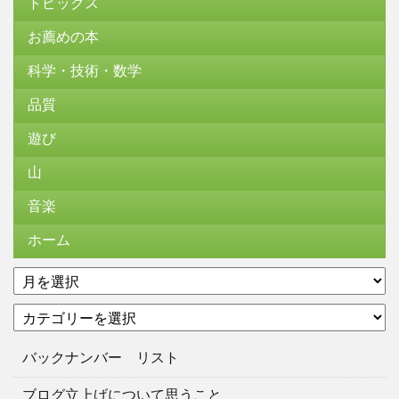
トピックス
お薦めの本
科学・技術・数学
品質
遊び
山
音楽
ホーム
ア
ー
カ
カ
テ
イ
ゴ
ブ
バックナンバー リスト
リ
ー
ブログ立上げについて思うこと