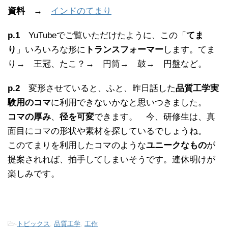
資料
→
インドのてまり
p.1
YuTubeでご覧いただけたように、この「
てま
り
」いろいろな形に
トランスフォーマー
します。てま
り→ 王冠、たこ？→ 円筒→ 鼓→ 円盤など。
p.2
変形させていると、ふと、昨日話した
品質工学実
験用のコマ
に利用できないかなと思いつきました。
コマの厚み
、
径を可変
できます。 今、研修生は、真
面目にコマの形状や素材を探しているでしょうね。
このてまりを利用したコマのような
ユニークなもの
が
提案されれば、拍手してしまいそうです。連休明けが
楽しみです。
-
トピックス
,
品質工学
,
工作