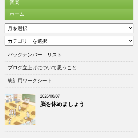
音楽
ホーム
ア
ー
カ
カ
テ
イ
ゴ
ブ
バックナンバー リスト
リ
ー
ブログ立上げについて思うこと
統計用ワークシート
2026/08/07
脳を休めましょう