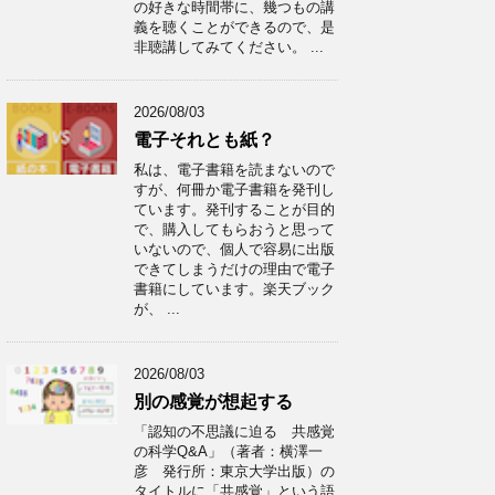
の好きな時間帯に、幾つもの講
義を聴くことができるので、是
非聴講してみてください。 ...
2026/08/03
電子それとも紙？
私は、電子書籍を読まないので
すが、何冊か電子書籍を発刊し
ています。発刊することが目的
で、購入してもらおうと思って
いないので、個人で容易に出版
できてしまうだけの理由で電子
書籍にしています。楽天ブック
が、 ...
2026/08/03
別の感覚が想起する
「認知の不思議に迫る 共感覚
の科学Q&A」（著者：横澤一
彦 発行所：東京大学出版）の
タイトルに「共感覚」という語