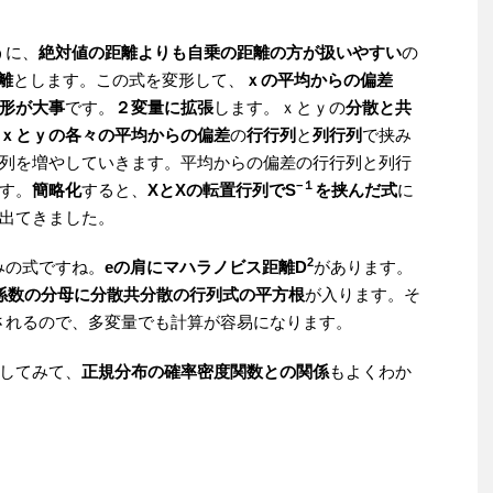
うに、
絶対値の距離よりも自乗の距離の方が扱いやすい
の
離
とします。この式を変形して、
ｘの平均からの偏差
形が大事
です。
２変量に拡張
します。ｘとｙの
分散と共
ｘとｙの各々の平均からの偏差
の
行行列
と
列行列
で挟み
列を増やしていきます。平均からの偏差の行行列と列行
−１
す。
簡略化
すると、
XとXの転置行列でS
を挟んだ式
に
出てきました。
2
みの式ですね。
eの肩にマハラノビス距離D
があります。
係数の分母に分散共分散の行列式の平方根
が入ります。そ
されるので、多変量でも計算が容易になります。
してみて、
正規分布の確率密度関数との関係
もよくわか