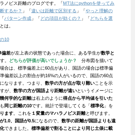
ラノビス距離のブログです。「
MT法にpythonを使ってみ
断するか？
」「
違いは距離で区別する
」「
やっと理解の
「
パターン作成
」「
どの項目が効くの？
」「
どちらを選
とは。
の10
準偏差
が左上表の状態であった場合に、ある学生が
数学と
す。
どちらが評価が高いでしょうか？
分布図を描いて
場合は、標準偏差上に60点があり、国語の場合は標準偏
準偏差以上の割合が約16%の人がいるので、国語の60点
になります。つまり、
数学の方が点が取り難い
ことを示
すが、
数学の方が国語より距離が遠い
というイメージに
幾何学的な距離
は右上のように
得点から平均値を引いた
も
同じ距離の10
です。統計で登場してくる「
標準化
」を
ります
。これを
１変量のマハラノビス距離
と呼びます。
が1.0、国語が0.5
になるので、
数学の距離が国語よりも遠
化
できました。
標準偏差で割ることにより同じ土俵に載