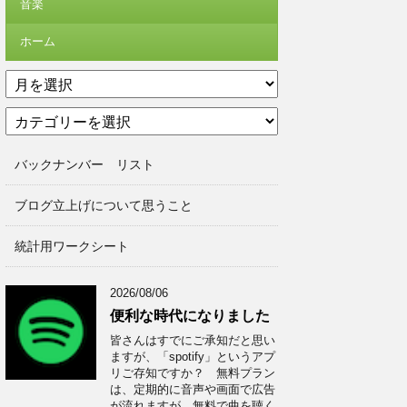
音楽
ホーム
ア
ー
カ
カ
テ
イ
ゴ
ブ
バックナンバー リスト
リ
ー
ブログ立上げについて思うこと
統計用ワークシート
2026/08/06
便利な時代になりました
皆さんはすでにご承知だと思い
ますが、「spotify」というアプ
リご存知ですか？ 無料プラン
は、定期的に音声や画面で広告
が流れますが、無料で曲を聴く