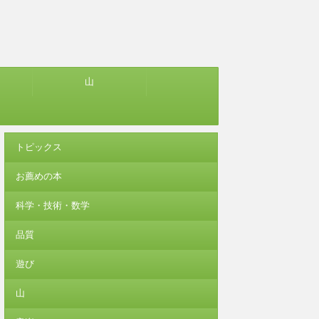
山
トピックス
お薦めの本
科学・技術・数学
品質
遊び
山