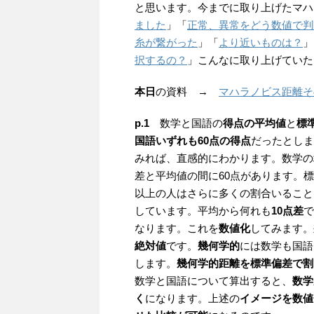
と思います。今までに取り上げたマハ
ました
」「
正常、異常をどう数値で判
糸が繋がった
」「
より近いものは？
」
択するの？
」こんなに取り上げていた
本日
の資料 →
マハラノビス距離そ
p.1
数学と国語の
得点の平均値
と
標
国語いずれも60点の得点
だったとしま
みれば、直感的にわかります。数学の
差と平均値の間に60点があります。標
以上の人はさらに多くの割合いること
しています。平均から何れも
10点差
で
なります。これを
数値化
してみます。
絶対値
です。
幾何学的
には数学も国語
します。
幾何学的距離を標準偏差で割
数学と国語について算出すると、
数学
く
になります。上述の
イメージを数値