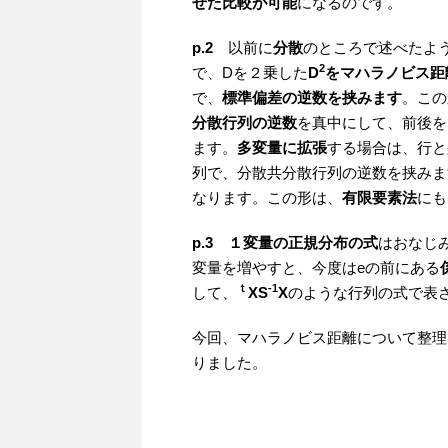
せた比較が可能
になるのです。
p.2
以前に
分散
のところで述べたよ
2
で、Dを２乗した
D
をマハラノビス距
で、
標準偏差の逆数を挟みます
。この
分散行列の逆数
を真中にして、前後を
ます。
多変量に拡張
する場合は、行と
列で、分散共分散行列の逆数を挟みま
なります。この形は、
有限要素法
にも
p.3
１変量の正規分布の式
はおなじ
変量を増やすと、今度はeの前にある
ｔ
-1
して、
XS
X
のような行列の式で表
今回、マハラノビス距離について整理
りました。