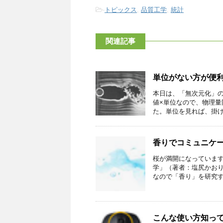
-
トピックス
,
品質工学
,
統計
関連記事
単位がない方が便
本日は、「無次元化」
値×単位なので、物理
た。単位を見れば、掛けれ
香りでコミュニケ
桜が満開になっていま
学」（著者：塩尻かお
なので「香り」を研究する
こんな使い方知っ