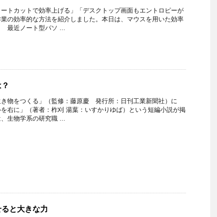
ョートカットで効率上げる」「デスクトップ画面もエントロピーが
作業の効率的な方法を紹介しました。本日は、マウスを用いた効率
最近ノート型パソ ...
は？
生き物をつくる」（監修：藤原慶 発行所：日刊工業新聞社）に
を右に」（著者：柞刈 湯葉：いすかりゆば）という短編小説が掲
生物学系の研究職 ...
せると大きな力