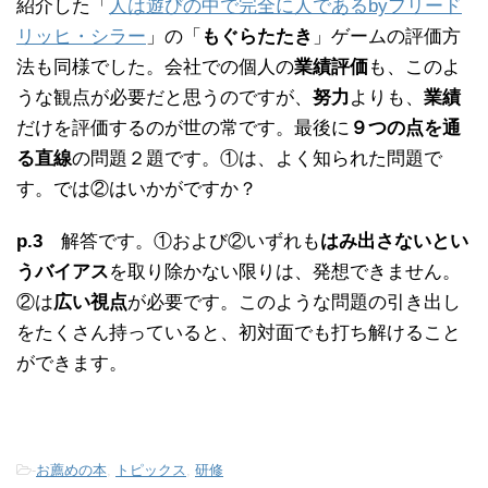
紹介した「
人は遊びの中で完全に人であるbyフリード
リッヒ・シラー
」の「
もぐらたたき
」ゲームの評価方
法も同様でした。会社での個人の
業績評価
も、このよ
うな観点が必要だと思うのですが、
努力
よりも、
業績
だけを評価するのが世の常です。最後に
９つの点を通
る直線
の問題２題です。①は、よく知られた問題で
す。では②はいかがですか？
p.3
解答です。①および②いずれも
はみ出さないとい
うバイアス
を取り除かない限りは、発想できません。
②は
広い視点
が必要です。このような問題の引き出し
をたくさん持っていると、初対面でも打ち解けること
ができます。
-
お薦めの本
,
トピックス
,
研修