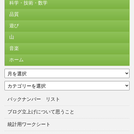
科学・技術・数学
品質
遊び
山
音楽
ホーム
ア
ー
カ
カ
テ
イ
ゴ
ブ
バックナンバー リスト
リ
ー
ブログ立上げについて思うこと
統計用ワークシート