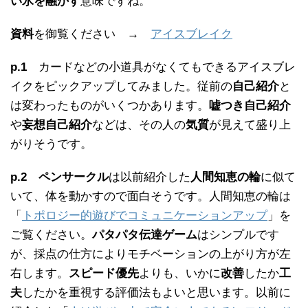
い氷を融かす
意味ですね。
資料
を御覧ください →
アイスブレイク
p.1
カードなどの小道具がなくてもできるアイスブレ
イクをピックアップしてみました。従前の
自己紹介
と
は変わったものがいくつかあります。
嘘つき自己紹介
や
妄想自己紹介
などは、その人の
気質
が見えて盛り上
がりそうです。
p.2
ペンサークル
は以前紹介した
人間知恵の輪
に似て
いて、体を動かすので面白そうです。人間知恵の輪は
「
トポロジー的遊びでコミュニケーションアップ
」を
ご覧ください。
パタパタ伝達ゲーム
はシンプルです
が、採点の仕方によりモチベーションの上がり方が左
右します。
スピード優先
よりも、いかに
改善
したか
工
夫
したかを重視する評価法もよいと思います。以前に