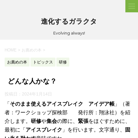
進化するガラクタ
Evolving always!
HOME
>
お薦めの本
>
お薦めの本
トピックス
研修
どんな人かな？
投稿日：
2024年1月14日
「
そのまま使えるアイスブレイク アイデア帳
」（著
者：ワークショップ探検部 発行所：翔泳社）を紹
介します。
研修
や
集会
の際に、
緊張
をほぐすために、
最初に「
アイスブレイク
」を行います。文字通り、
固