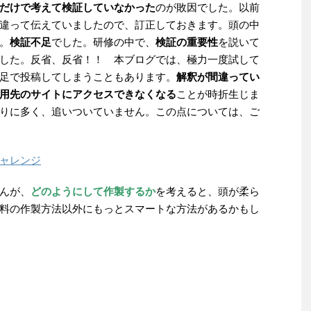
だけで考えて検証していなかった
のが敗因でした。以前
違って伝えていましたので、訂正しておきます。頭の中
。
検証不足
でした。研修の中で、
検証の重要性
を説いて
した。反省、反省！！ 本ブログでは、極力一度試して
足で投稿してしまうこともあります。
解釈が間違ってい
用先のサイトにアクセスできなくなる
ことが時折生じま
りに多く、追いついていません。この点については、ご
ャレンジ
んが、
どのようにして作製するか
を考えると、頭が柔ら
料の作製方法以外にもっとスマートな方法があるかもし