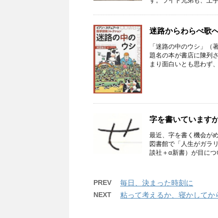
す。ライト兄弟も、上手く
迷路からわらべ歌
「迷路の中のウシ」（
題名の本が書店に陳列
まり面白いとも思わず、購
字を書いています
最近、字を書く機会が
図書館で「人生がガラ
談社＋α新書）が目につい
PREV
毎日、決まった時刻に
NEXT
粘って考えるか、寝かしてか