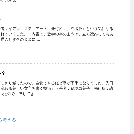
いかな ...
へ
著者：イアン・ステュアート 発行所：共立出版）という気になる
されていました。 内容は、数学の本のようで、立ち読みしてもあ
入せずそのままに ...
か？
めっきり減ったので、自覚できるほど字が下手になりました。先日
リ変わる美しい文字を書く技術」（著者：猪塚恵美子 発行所：講
たので、借りてき ...
ら考える