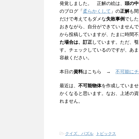
発覚しました。 正解の絵は、
頭の中
のブログ「
柔らかくして
」の
正解
も間
だけで考えてもダメな
失敗事例
でした
おきながら、自分ができていませんで
から投稿していますが、たまに時間不
た場合は、訂正
しています。ただ、
引
す。チェックしているのですが、あま
容赦ください。
本日の
資料
はこちら →
不可能にチ
最近は、
不可能物体
を作成していませ
かくなると思います。なお、上述の資
れません。
-
クイズ、パズル
,
トピックス