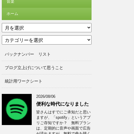
音楽
ホーム
ア
ー
カ
カ
テ
イ
ゴ
ブ
バックナンバー リスト
リ
ー
ブログ立上げについて思うこと
統計用ワークシート
2026/08/06
便利な時代になりました
皆さんはすでにご承知だと思い
ますが、「spotify」というアプ
リご存知ですか？ 無料プラン
は、定期的に音声や画面で広告
が流れますが、無料で曲を聴く