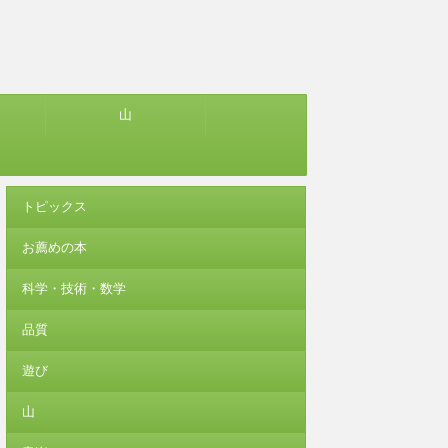
山
トピックス
お薦めの本
科学・技術・数学
品質
遊び
山