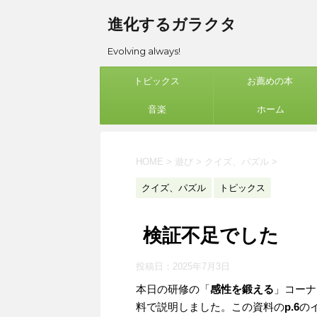
進化するガラクタ
Evolving always!
トピックス
お薦めの本
音楽
ホーム
HOME
>
遊び
>
クイズ、パズル
>
クイズ、パズル
トピックス
検証不足でした
投稿日：
2025年7月3日
本日の研修の「
感性を鍛える
」コーナ
料で説明しました。この資料の
p.6
の