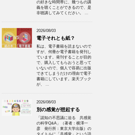
の好きな時間帯に、幾つもの講
義を聴くことができるので、是
非聴講してみてください。 ...
2026/08/03
電子それとも紙？
私は、電子書籍を読まないので
すが、何冊か電子書籍を発刊し
ています。発刊することが目的
で、購入してもらおうと思って
いないので、個人で容易に出版
できてしまうだけの理由で電子
書籍にしています。楽天ブック
が、 ...
2026/08/03
別の感覚が想起する
「認知の不思議に迫る 共感覚
の科学Q&A」（著者：横澤一
彦 発行所：東京大学出版）の
タイトルに「共感覚」という語