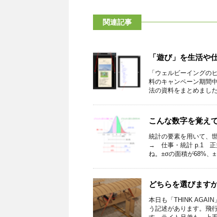
関連記事
「遊び」を生活や
「ウェルビーイングの
料のキャンペーン期間
法の資料をまとめました。
こんな数字を覚え
統計の要素を用いて、世
→ 仕事・統計 p.1
ね。±σの面積が68%、±２σ
どちらを選びます
本日も「THINK AG
う記述があります。飛