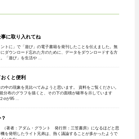
仕事に取り入れてね
ヒントに」で「遊び」の電子書籍を発刊したことを伝えました。無
中にダウンロード忘れた方のために、データをダウンロードする方
「遊び」を生活や ...
ておくと便利
の中の現象を見比べてみようと思います。 資料をご覧ください。
 正規分布のグラフを描くと、その下の面積が確率を示しています
が95 ...
か？
AIN」（著者：アダム・グラント 発行所：三笠書房）になるほどと思
行機を発明したライト兄弟は、熱く議論することが多かったようで