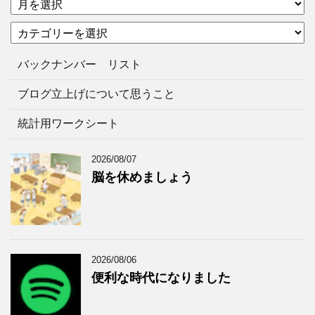
ー
カ
カ
テ
イ
ゴ
ブ
バックナンバー リスト
リ
ー
ブログ立上げについて思うこと
統計用ワークシート
2026/08/07
脳を休めましょう
2026/08/06
便利な時代になりました