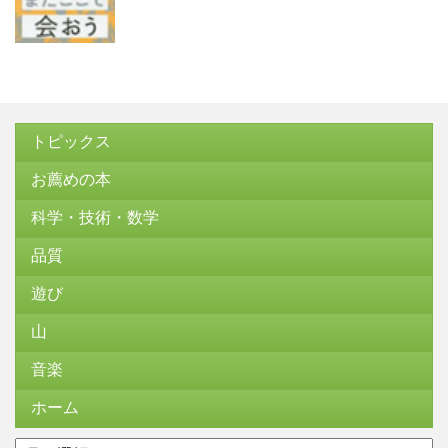
トピックス
お薦めの本
科学・技術・数学
品質
遊び
山
音楽
ホーム
ア