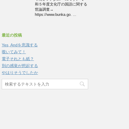
和５年度文化庁の国語に関する
世論調査→
https://www.bunka.go. ...
最近の投稿
Yes, Andを意識する
覗いてみて！
電子それとも紙？
別の感覚が想起する
やはりそうでしたか