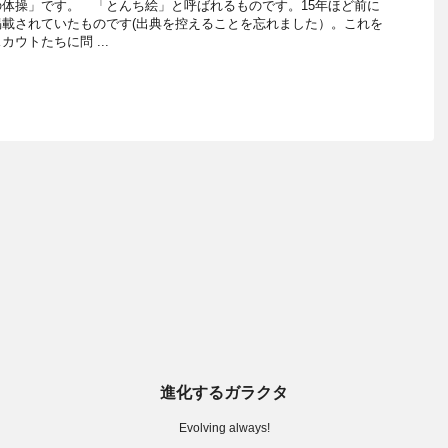
体操」です。 「とんち絵」と呼ばれるものです。15年ほど前に
載されていたものです(出典を控えることを忘れました）。これを
ウトたちに問 ...
進化するガラクタ
Evolving always!