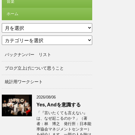
音楽
ホーム
ア
ー
カ
カ
テ
イ
ゴ
ブ
バックナンバー リスト
リ
ー
ブログ立上げについて思うこと
統計用ワークシート
2026/08/06
Yes, Andを意識する
「『言いたくても言えない』
は、なぜ起こるのか？」（著
者：林 博之 発行所：日本能
率協会マネジメントセンター）
を紹介します。一部の人を除け