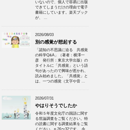
いないので、個人で容易に出版
できてしまうだけの理由で電子
書籍にしています。楽天ブック
が、 ...
2026/08/03
別の感覚が想起する
「認知の不思議に迫る 共感覚
の科学Q&A」（著者：横澤一
彦 発行所：東京大学出版）の
タイトルに「共感覚」という語
句があったので興味が惹かれ、
読み始めました。「共感覚」と
は、一つの感覚（文字や音 ...
2026/07/31
やはりそうでしたか
令和５年度文化庁の国語に関す
る世論調査をご覧ください。特
の読書に関する調査結果をご覧
ください。p.26〜32です。 令