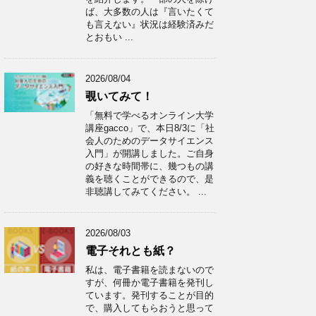
ば、大多数の人は『言いたくて
も言えない』状況は経験済みだ
とおもい ...
2026/08/04
覗いてみて！
「無料で学べるオンライン大学
講座gacco」で、本日8/3に「社
会人のためのデータサイエンス
入門」が開講しました。ご自身
の好きな時間帯に、幾つもの講
義を聴くことができるので、是
非聴講してみてください。 ...
2026/08/03
電子それとも紙？
私は、電子書籍を読まないので
すが、何冊か電子書籍を発刊し
ています。発刊することが目的
で、購入してもらおうと思って