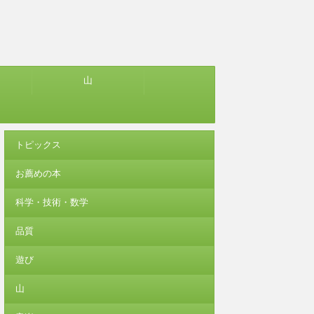
山
トピックス
お薦めの本
科学・技術・数学
品質
遊び
山