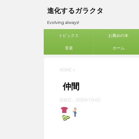
進化するガラクタ
Evolving always!
トピックス
お薦めの本
音楽
ホーム
HOME
>
仲間
投稿日：
2025年7月4日