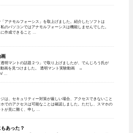
で「アナモルフォーシス」を取上げました。紹介したソフトは
めか、私のパソコンではアナモルフォーシスは機能しませんでした。
作成できること ...
動画
「透明マントの話題２つ」で取り上げましたが、でんじろう氏が
いる動画を見つけました。 透明マント実験動画 →
/ ...
？
ージは、セキュリティー対策が厳しい場合、アクセスできないこと
マホでのアクセスは可能なことは確認しました。ただし、スマホの
が見に難く、申し ...
にもあった？