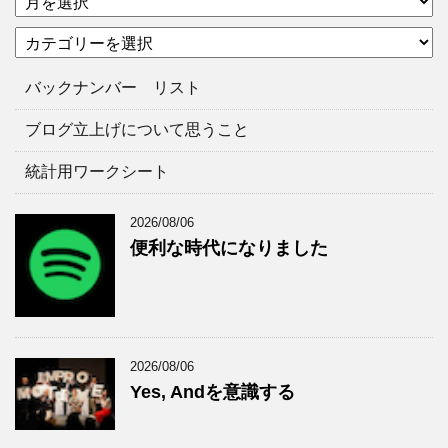
ー
カ
カ
テ
イ
ゴ
ブ
バックナンバー リスト
リ
ー
ブログ立上げについて思うこと
統計用ワークシート
2026/08/06
便利な時代になりました
2026/08/06
Yes, Andを意識する