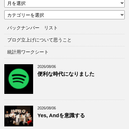
ア
ー
カ
カ
テ
イ
ゴ
ブ
バックナンバー リスト
リ
ー
ブログ立上げについて思うこと
統計用ワークシート
2026/08/06
便利な時代になりました
2026/08/06
Yes, Andを意識する