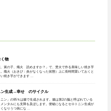
おく物
籠、簀の子、熾火 読めますか？」で、焚火で作る美味しい焼き芋
た。熾火（おきび：炎がなくなった状態）上に長時間置いておくと
焼き芋ができます ...
ニン生成→幸せ のサイクル
ニン」の95％は腸で生成されます。腸は第2の脳と呼ばれている
とメンタルにも支障を及ぼします。便秘になるとセロトニン生成が
なりうつ病にな ...