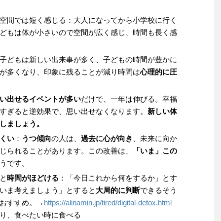
空間では短く感じる：大人になってから小学校に行く
どもは体が小さいので空間が広く感じ、時間も長く感
子どもは新しい出来事が多く、子どもの時間が豊かに
が多くなり、印象に残ることが減り時間は
心理的に圧
い出せるイベントが多い
だけで、一年は伸びる。幸福
すぎると逆効果で、思い出せなくなります。
新しい体
しましょう。
くい
：
うつ傾向
の人は、
過去に心が向き
、未来に向か
じられることがあります。この改善は、
「いま」この
うです。
と
時間がほどける
：「今日これから何をするか」とす
いま考えましょう」とすると
大局的に判断
できるそう
おすすめ。→
https://alinamin.jp/tired/digital-detox.html
り、食べたい時に食べる