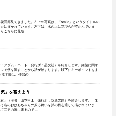
花回廊見てきました。左上の写真は、「smile」というタイトルの
中央に描かれています。左下は、水の上に花びらが浮かんでいま
こちらに花瓶 ...
者：アダム・ハート 発行所：晶文社）を紹介します。細菌に関す
イレで便を流すことから話が始まります。以下にキーポイントをま
流す際は、便器の ...
「気」を蓄えよう
魔女」（著者：山本甲士 発行所：双葉文庫）を紹介します。 米
いう名のおばあちゃんの振る舞いを孫の目を通して描かれていま
二男の家に来るので ...