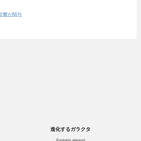
影響が関与
進化するガラクタ
Evolving always!