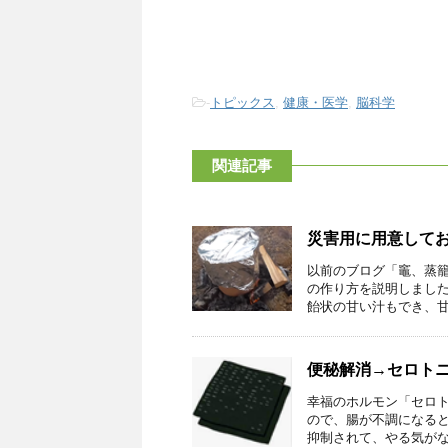
-
トピックス
,
健康・医学
,
脳科学
関連記事
災害用に用意して
以前のブログ「竈、蒸
の作り方を説明しまし
飴状の甘い汁もでき、甘い
便秘解消→セロト
幸福のホルモン「セロト
ので、腸が不調になる
抑制されて、やる気がなく