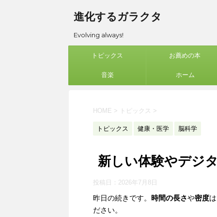
進化するガラクタ
Evolving always!
トピックス
お薦めの本
音楽
ホーム
HOME
>
トピックス
>
トピックス
健康・医学
脳科学
新しい体験やデジ
投稿日：
2026年7月8日
昨日の続きです。
時間の長さ
や
密度
は
ださい。