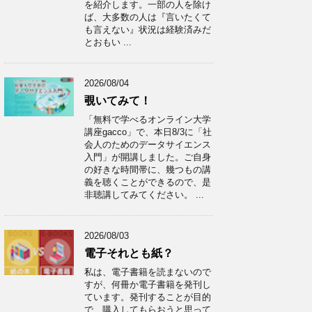
を紹介します。一部の人を除け
ば、大多数の人は『言いたくて
も言えない』状況は経験済みだ
とおもい ...
2026/08/04
覗いてみて！
「無料で学べるオンライン大学
講座gacco」で、本日8/3に「社
会人のためのデータサイエンス
入門」が開講しました。ご自身
の好きな時間帯に、幾つもの講
義を聴くことができるので、是
非聴講してみてください。 ...
2026/08/03
電子それとも紙？
私は、電子書籍を読まないので
すが、何冊か電子書籍を発刊し
ています。発刊することが目的
で、購入してもらおうと思って