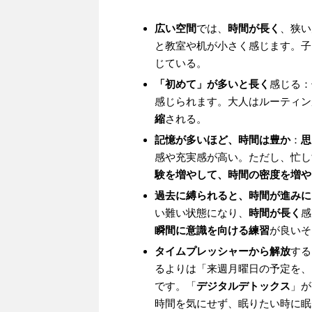
広い空間
では、
時間が長く
、狭い
と教室や机が小さく感じます。子
じている。
「初めて」が多いと長く
感じる：
感じられます。大人はルーティン
縮
される。
記憶が多いほど、時間は豊か
：
思
感や充実感が高い。ただし、忙し
験を増やして、時間の密度を増や
過去に縛られると、時間が進みに
い難い状態になり、
時間が長く
感
瞬間に意識を向ける練習
が良いそ
タイムプレッシャーから解放
する
るよりは「来週月曜日の予定を、
です。「
デジタルデトックス
」が
時間を気にせず、眠りたい時に眠