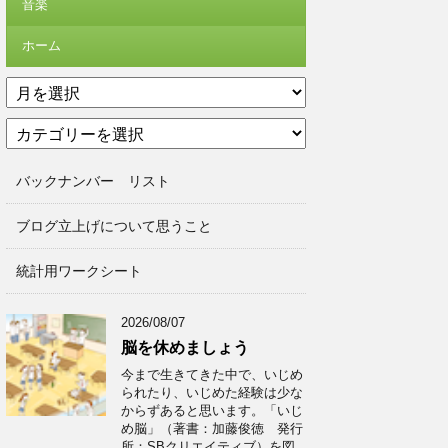
音楽
ホーム
ア
ー
カ
カ
テ
イ
ゴ
ブ
バックナンバー リスト
リ
ー
ブログ立上げについて思うこと
統計用ワークシート
2026/08/07
脳を休めましょう
今まで生きてきた中で、いじめ
られたり、いじめた経験は少な
からずあると思います。「いじ
め脳」（著書：加藤俊徳 発行
所：SBクリエイティブ）を図