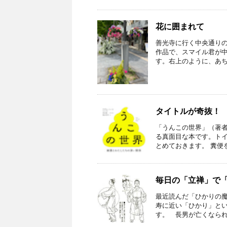
花に囲まれて
善光寺に行く中央通りの
作品で、スマイル君が
す。右上のように、あちら
タイトルが奇抜！
「うんこの世界」（著
る真面目な本です。ト
とめておきます。 糞便を
毎日の「立禅」で
最近読んだ「ひかりの
寿に近い「ひかり」と
す。 長男が亡くなられて