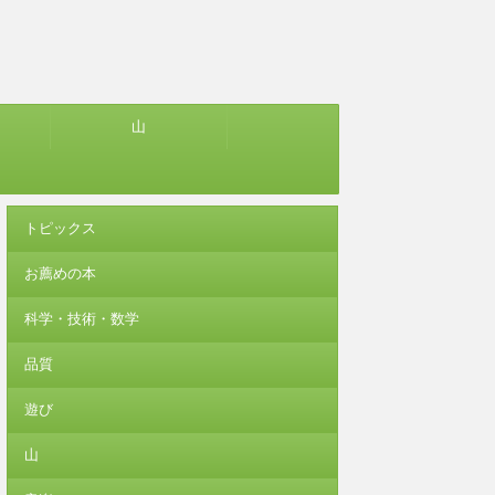
山
トピックス
お薦めの本
科学・技術・数学
品質
遊び
山