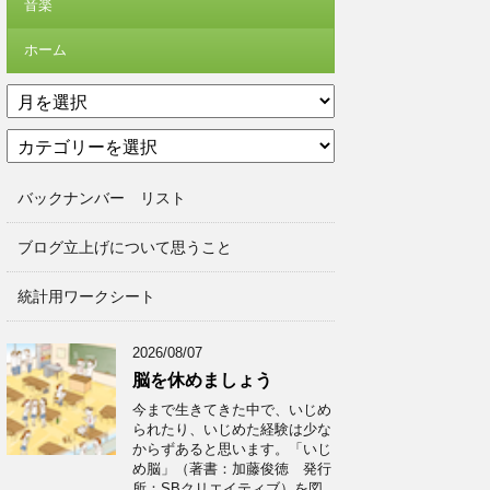
音楽
ホーム
ア
ー
カ
カ
テ
イ
ゴ
ブ
バックナンバー リスト
リ
ー
ブログ立上げについて思うこと
統計用ワークシート
2026/08/07
脳を休めましょう
今まで生きてきた中で、いじめ
られたり、いじめた経験は少な
からずあると思います。「いじ
め脳」（著書：加藤俊徳 発行
所：SBクリエイティブ）を図