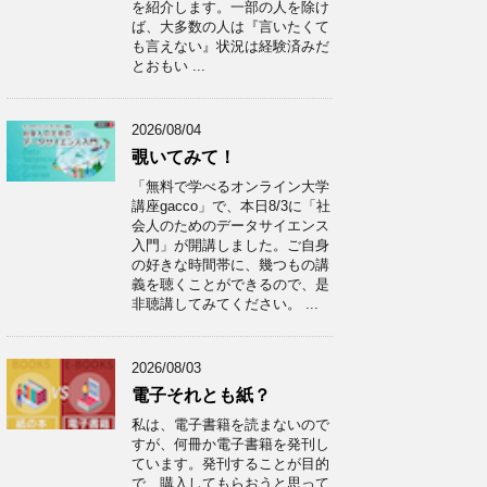
を紹介します。一部の人を除け
ば、大多数の人は『言いたくて
も言えない』状況は経験済みだ
とおもい ...
2026/08/04
覗いてみて！
「無料で学べるオンライン大学
講座gacco」で、本日8/3に「社
会人のためのデータサイエンス
入門」が開講しました。ご自身
の好きな時間帯に、幾つもの講
義を聴くことができるので、是
非聴講してみてください。 ...
2026/08/03
電子それとも紙？
私は、電子書籍を読まないので
すが、何冊か電子書籍を発刊し
ています。発刊することが目的
で、購入してもらおうと思って