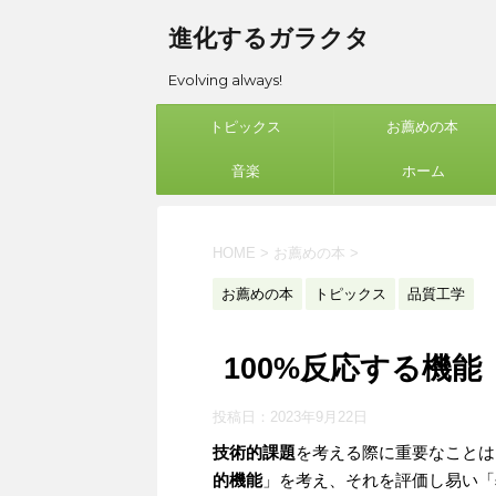
進化するガラクタ
Evolving always!
トピックス
お薦めの本
音楽
ホーム
HOME
>
お薦めの本
>
お薦めの本
トピックス
品質工学
100%反応する機能
投稿日：
2023年9月22日
技術的課題
を考える際に重要なことは
的機能
」を考え、それを評価し易い「