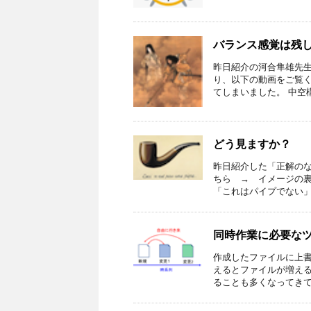
バランス感覚は残
昨日紹介の河合隼雄先
り、以下の動画をご覧
てしまいました。 中空構
どう見ますか？
昨日紹介した「正解のな
ちら → イメージの
「これはパイプでない」と
同時作業に必要な
作成したファイルに上
えるとファイルが増え
ることも多くなってきてい