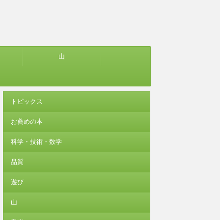
山
トピックス
お薦めの本
科学・技術・数学
品質
遊び
山