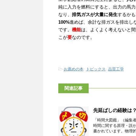
純に入力を燃料にすると、出力の馬力
なり、
排気ガスが大量に発生
するかも
100%
進めば、余計な排ガスを排出し
です。
機能
は、よくよく考えないと間
こが
要
なのです。
-
お薦めの本
,
トピックス
,
品質工学
関連記事
先延ばしの経験は
「時間大図鑑」（編集
時間に関する原理・説
書かれています。物理的な