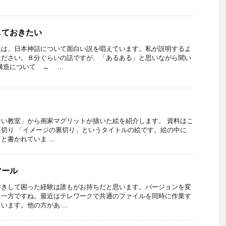
しておきたい
生は、日本神話について面白い説を唱えています。私が説明するよ
ください。８分ぐらいの話ですが、「あるある」と思いながら聞い
造について → ...
い教室」から画家マグリットが描いた絵を紹介します。 資料はこ
裏切り 「イメージの裏切り」というタイトルの絵です。絵の中に
書かれていま ...
ツール
書きして困った経験は誰もがお持ちだと思います。バージョンを変
る一方ですね。最近はテレワークで共通のファイルを同時に作業す
ます。他の方があ ...