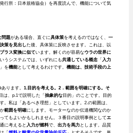
発行所：日本規格協会）を再度読んで、機能について気
な問題
がある場合、直ぐに
具体策
を考えるのではなく、
一
決策を見出し
た後、具体策に反映させます。これは、以
プラス変換に似て
います。解くのが容易な
ウラの世界に
いうシステムでは、いずれにも
共通している概念
「
入力
」を
機能
として考えるわけです。
機能は、技術手段の上
つ
あります。
1.目的を考える。2．範囲を明確にする。そ
目は、p.1で説明した「
抽象的な
目的」のことです。目的
す。私は「あるべき理想」としています。2.の範囲は、
か
範囲を明確
にします。モーターなのか伝達機関なのか
ってもよいかもしれません。３番目の説明事例として
エ
通に考えると
入力が燃料
で、
出力を馬力
とします。品質
は「
燃料と酸素の化学量論的反応
」とするそうです。単