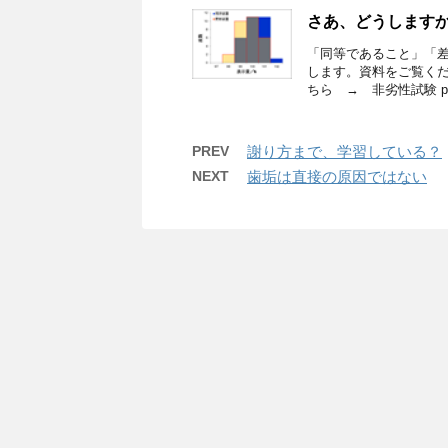
さあ、どうします
「同等であること」「
します。資料をご覧くだ
ちら → 非劣性試験 p.1
PREV
謝り方まで、学習している？
NEXT
歯垢は直接の原因ではない