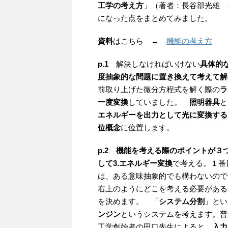
工学の考え方
」（著者：長谷部光雄 
になった点をまとめてみました。
資料
はこちら →
機能の考え方
p.1
解決しなければいけない
具体的
度抽象的な問題に置き換えて考えて解
前取り上げた微分方程式を解く際の
ラ
一度変換
していました。
照明器具
と
エネルギーを出力として光に変換する
位概念
に位置します。
p.2
機能を考える際のポイントが３
して3.エネルギー変換
で考える。１番
は、ある意味抽象的でも構わないので
右上のようにどこを考える必要がある
を決めます。 「
システム分割
」とい
ンジン
というシステムを考えます。普
工学創始者の田口先生によると、
入力