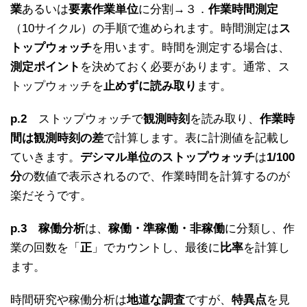
業
あるいは
要素作業単位
に分割→３．
作業時間測定
（10サイクル）の手順で進められます。時間測定は
ス
トップウォッチ
を用います。時間を測定する場合は、
測定ポイント
を決めておく必要があります。通常、ス
トップウォッチを
止めずに読み取り
ます。
p.2
ストップウォッチで
観測時刻
を読み取り、
作業時
間は観測時刻の差
で計算します。表に計測値を記載し
ていきます。
デシマル単位のストップウォッチ
は
1/100
分
の数値で表示されるので、作業時間を計算するのが
楽だそうです。
p.3
稼働分析
は、
稼働・準稼働・非稼働
に分類し、作
業の回数を「
正
」でカウントし、最後に
比率
を計算し
ます。
時間研究や稼働分析は
地道な調査
ですが、
特異点
を見