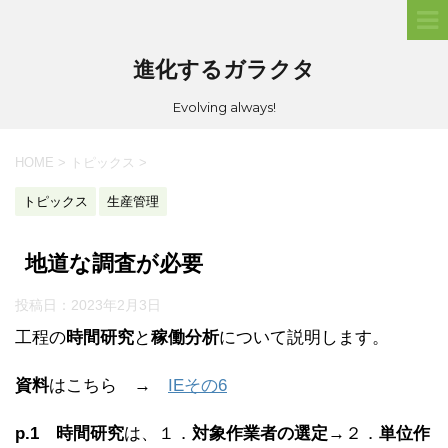
進化するガラクタ
Evolving always!
HOME
>
トピックス
>
トピックス
生産管理
地道な調査が必要
投稿日：
2023年2月3日
工程の
時間研究
と
稼働分析
について説明します。
資料
はこちら →
IEその6
p.1
時間研究
は、１．
対象作業者の選定
→２．
単位作