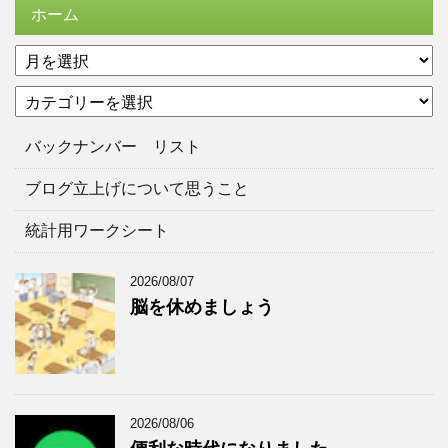
ホーム
ア
ー
カ
カ
テ
イ
ゴ
ブ
バックナンバー リスト
リ
ー
ブログ立上げについて思うこと
統計用ワークシート
2026/08/07
脳を休めましょう
2026/08/06