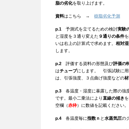
脂の劣化
を取り上げます。
資料
はこちら →
樹脂劣化予測
p.1
予測式を立てるための検討
実験
と湿度を３通り変えた
９通りの条件
を
いは右上の計算式で求めます。
相対湿
します。
p.2
評価する資料の形態及び
評価の
は
チューブ
にします。 引張試験に用
は、引張強度、３点曲げ強度などの
材
p.3
各温度・湿度に暴露した際の強度
です。最小二乗法により
直線の傾き
を
空欄（
赤枠
）に数値を記載ください。
p.4
各温度毎に
指数ｎ
と
水蒸気圧
の