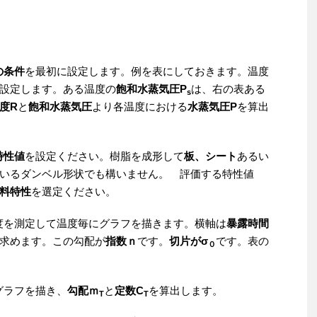
の条件
を最初に設定します。例を表にしておきます。温度
設定します。ある温度の
飽和水蒸気圧P
は、右の表ある
s
度R
と
飽和水蒸気圧
より各温度における
水蒸気圧P
を算出
特性値
を設定ください。樹脂を成形して
板、シート
あるい
いるダンベル形状でも構いません。 評価する特性値
料特性
を選定ください。
を測定して温度毎にグラフを描きます。横軸は
暴露時間
求めます。この勾配が
指数ｎ
です。
切片がσ
です。表の
０
グラフを描き、
勾配ｍ
と
定数C
を算出します。
T
T