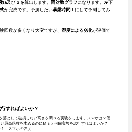
数a
及び
ｂ
を算出します。
両対数グラフ
になります。左下
式
が完成です。予測したい
暴露時間ｔ
にして予測してみ
験回数が多くなり大変ですが、
湿度による劣化
が評価で
試行すればよいか？
ホを落として破損しない高さを調べる実験をします。スマホは２個
ない最高階数を求めるのにＭａｘ何回実験を試行すればよいか？
 スマホの強度 ...