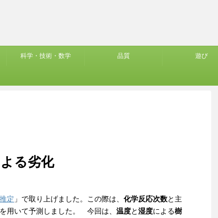
科学・技術・数学
品質
遊び
による劣化
推定
」で取り上げました。この際は、
化学反応次数
と主
を用いて予測しました。 今回は、
温度
と
湿度
による
樹