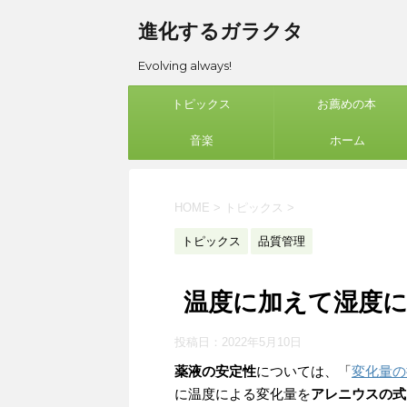
進化するガラクタ
Evolving always!
トピックス
お薦めの本
音楽
ホーム
HOME
>
トピックス
>
トピックス
品質管理
温度に加えて湿度
投稿日：
2022年5月10日
薬液の安定性
については、「
変化量の
に温度による変化量を
アレニウスの式