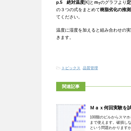
p.5
絶対温度
[K]と
ｍ
のグラフより
定
T
の３つの式をまとめて
樹脂劣化の推測
てください。
温度に湿度を加えると組み合わせの実
きます。
-
トピックス
,
品質管理
関連記事
Ｍａｘ何回実験を
100階のビルからスマ
まで使えます。破損し
という問題わかりますか？