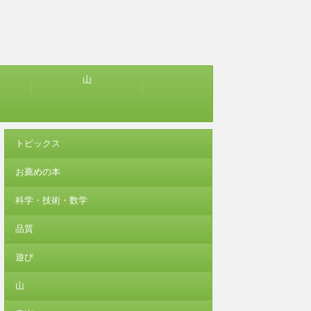
山
トピックス
お薦めの本
科学・技術・数学
品質
遊び
山