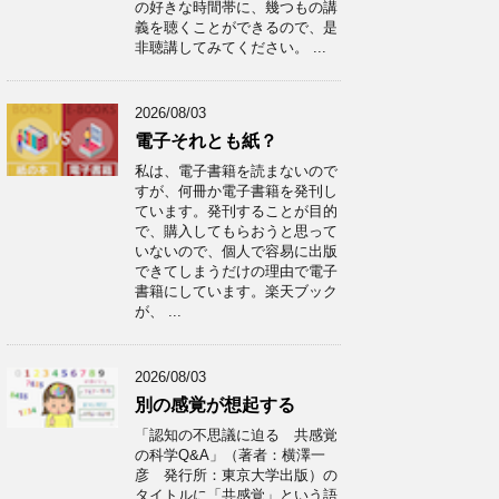
の好きな時間帯に、幾つもの講
義を聴くことができるので、是
非聴講してみてください。 ...
2026/08/03
電子それとも紙？
私は、電子書籍を読まないので
すが、何冊か電子書籍を発刊し
ています。発刊することが目的
で、購入してもらおうと思って
いないので、個人で容易に出版
できてしまうだけの理由で電子
書籍にしています。楽天ブック
が、 ...
2026/08/03
別の感覚が想起する
「認知の不思議に迫る 共感覚
の科学Q&A」（著者：横澤一
彦 発行所：東京大学出版）の
タイトルに「共感覚」という語