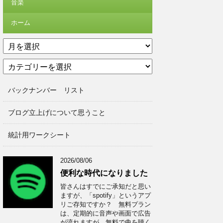
音楽
ホーム
ア
ー
カ
カ
テ
イ
ゴ
ブ
バックナンバー リスト
リ
ー
ブログ立上げについて思うこと
統計用ワークシート
2026/08/06
便利な時代になりました
皆さんはすでにご承知だと思い
ますが、「spotify」というアプ
リご存知ですか？ 無料プラン
は、定期的に音声や画面で広告
が流れますが、無料で曲を聴く