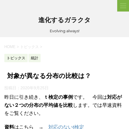
進化するガラクタ
Evolving always!
HOME
>
トピックス
>
トピックス
統計
対象が異なる分布の比較は？
投稿日：
2020年9月25日
昨日に引き続き、
ｔ検定の事例
です。 今回は
対応が
ない２つの分布の平均値を比較
します。では早速資料
をご覧ください。
資料
はこちら →
対応のないt検定