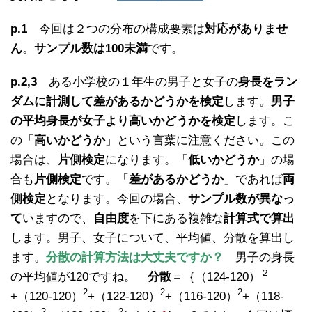
p.1
今回は２つの分布の構成要素は
対応がありませ
ん
。
サンプル数は100未満
です。
p.2,3
ある小学校の１年生の男子と女子の
身長をラン
ダムに計測して差があるかどうかを検定
します。
男子
の平均身長が女子より高いかどうかを検定
します。こ
の「
高いかどうか
」という言葉に注意ください。この
場合は、
片側検定
になります。「
低いかどうか
」の場
合も
片側検定
です。「
差があるかどうか
」であれば
両
側検定
となります。今回の場合、
サンプル数が異なっ
て
いますので、
自由度
を下にある複雑な
計算式で算出
します。男子、女子について、平均値、分散を算出し
ます。
分散の計算方法は大丈夫ですか？
男子の身長
２
の平均値が120ですね。
分散
＝｛（124-120）
2
2
2
+（120-120）
+（122-120）
+（116-120）
+（118-
2
2