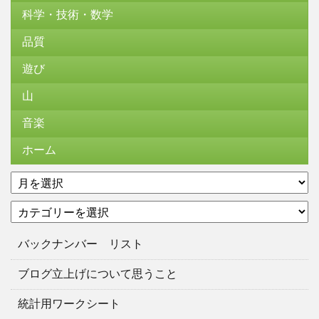
科学・技術・数学
品質
遊び
山
音楽
ホーム
ア
ー
カ
カ
テ
イ
ゴ
ブ
バックナンバー リスト
リ
ー
ブログ立上げについて思うこと
統計用ワークシート