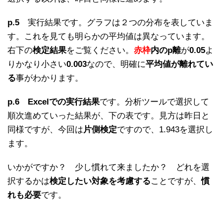
p.5
実行結果です。グラフは２つの分布を表していま
す。これを見ても明らかの平均値は異なっています。
右下の
検定結果
をご覧ください。
赤枠
内のp離
が
0.05
よ
りかなり小さい
0.003
なので、明確に
平均値が離れてい
る
事がわかります。
p.6
Excelでの実行結果
です。分析ツールで選択して
順次進めていった結果が、下の表です。見方は昨日と
同様ですが、今回は
片側検定
ですので、1.943を選択し
ます。
いかがですか？ 少し慣れて来ましたか？ どれを選
択するかは
検定したい対象を考慮する
ことですが、
慣
れも必要
です。