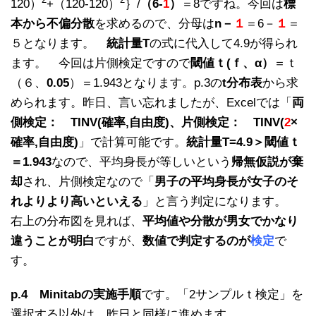
120）
+（120-120）
｝/
（6-
1
）
＝8ですね。今回は
標
本から不偏分散
を求めるので、分母は
n－
１
＝6－
１
＝
５となります。
統計量T
の式に代入して4.9が得られ
ます。 今回は片側検定ですので
閾値ｔ(ｆ、α）
＝ｔ
（６、
0.05
）＝1.943となります。p.3の
t分布表
から求
められます。昨日、言い忘れましたが、Excelでは「
両
側検定：
TINV
(
確率
,
自由度
)、
片側
検定：
TINV(
2
×
確率
,
自由度
)
」で計算可能です。
統計量T=4.9＞閾値ｔ
＝1.943
なので、平均身長が等しいという
帰無仮説が棄
却
され、片側検定なので「
男子の平均身長が女子のそ
れよりより高いといえる
」と言う判定になります。
右上の分布図を見れば、
平均値や分散が男女でかなり
違うことが明白
ですが、
数値で判定するのが
検定
で
す。
p.4
Minitabの実施手順
です。「2サンプルｔ検定」を
選択する以外は、昨日と同様に進めます。