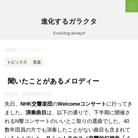
進化するガラクタ
Evolving always!
HOME
>
トピックス
>
トピックス
音楽
聞いたことがあるメロディー
投稿日：
2023年8月13日
先日、
NHK交響楽団
の
Welcomeコンサート
に行ってき
ました。
演奏曲目
は、以下の通りで、下半期に開催さ
れるN響コンサートのいいとこ取りの選曲でした。40
数年団員の方でも演奏したことがない曲目も含まれて