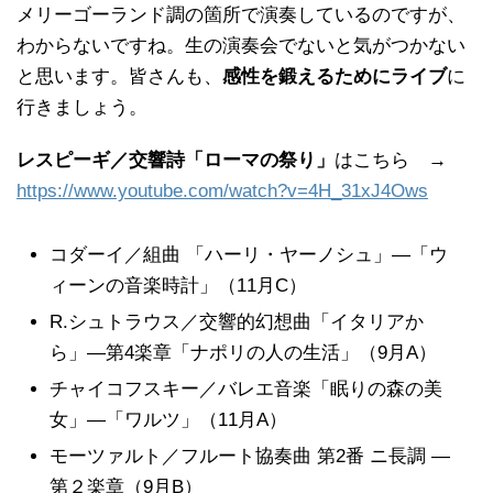
メリーゴーランド調の箇所で演奏しているのですが、
わからないですね。生の演奏会でないと気がつかない
と思います。皆さんも、
感性を鍛えるためにライブ
に
行きましょう。
レスピーギ／交響詩「ローマの祭り」
はこちら
→
https://www.youtube.com/watch?v=4H_31xJ4Ows
コダーイ／組曲 「ハーリ・ヤーノシュ」―「ウ
ィーンの音楽時計」（11月C）
R.シュトラウス／交響的幻想曲「イタリアか
ら」―第4楽章「ナポリの人の生活」（9月A）
チャイコフスキー／バレエ音楽「眠りの森の美
女」―「ワルツ」（11月A）
モーツァルト／フルート協奏曲 第2番 ニ長調 ―
第２楽章（9月B）