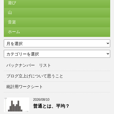
遊び
山
音楽
ホーム
ア
ー
カ
カ
テ
イ
ゴ
ブ
バックナンバー リスト
リ
ー
ブログ立上げについて思うこと
統計用ワークシート
2026/08/10
普通とは、平均？