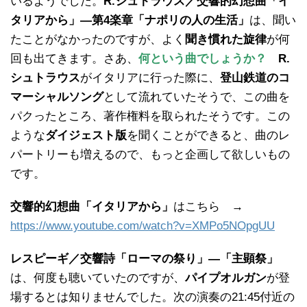
いるようでした。
R.シュトラウス／交響的幻想曲「イ
タリアから」―第4楽章「ナポリの人の生活」
は、聞い
たことがなかったのですが、よく
聞き慣れた旋律
が何
回も出てきます。さあ、
何という曲でしょうか？
R.
シュトラウス
がイタリアに行った際に、
登山鉄道のコ
マーシャルソング
として流れていたそうで、この曲を
パクったところ、著作権料を取られたそうです。この
ような
ダイジェスト版
を聞くことができると、曲のレ
パートリーも増えるので、もっと企画して欲しいもの
です。
交響的幻想曲「イタリアから」
はこちら →
https://www.youtube.com/watch?v=XMPo5NOpgUU
レスピーギ／交響詩「ローマの祭り」―「主顕祭」
は、何度も聴いていたのですが、
パイプオルガン
が登
場するとは知りませんでした。次の演奏の21:45付近の