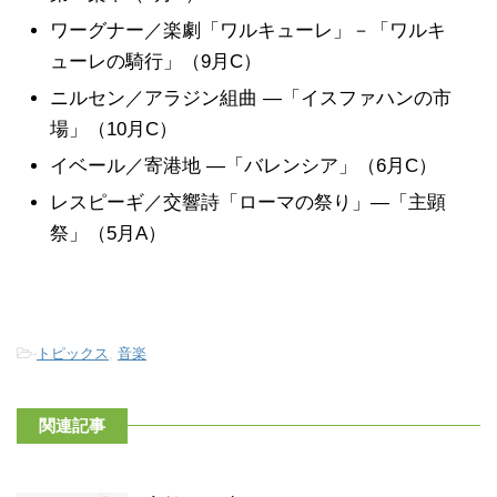
ワーグナー／楽劇「ワルキューレ」－「ワルキ
ューレの騎行」（9月C）
ニルセン／アラジン組曲 ―「イスファハンの市
場」（10月C）
イベール／寄港地 ―「バレンシア」（6月C）
レスピーギ／交響詩「ローマの祭り」―「主顕
祭」（5月A）
-
トピックス
,
音楽
関連記事