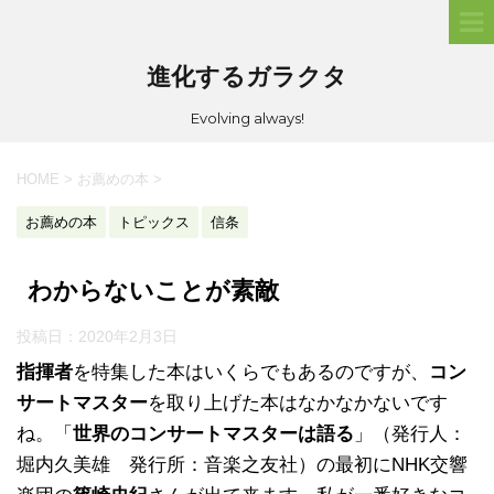
進化するガラクタ
Evolving always!
HOME
>
お薦めの本
>
お薦めの本
トピックス
信条
わからないことが素敵
投稿日：
2020年2月3日
指揮者
を特集した本はいくらでもあるのですが、
コン
サートマスター
を取り上げた本はなかなかないです
ね。「
世界のコンサートマスターは語る
」（発行人：
堀内久美雄 発行所：音楽之友社）の最初にNHK交響