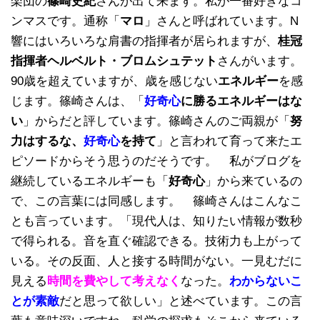
楽団の
篠崎史紀
さんが出て来ます。私が一番好きなコ
ンマスです。通称「
マロ
」さんと呼ばれています。N
響にはいろいろな肩書の指揮者が居られますが、
桂冠
指揮者ヘルベルト・ブロムシュテット
さんがいます。
90歳を超えていますが、歳を感じない
エネルギー
を感
じます。篠崎さんは、「
好奇心
に勝るエネルギーはな
い
」からだと評しています。篠崎さんのご両親が「
努
力はするな、
好奇心
を持て
」と言われて育って来たエ
ピソードからそう思うのだそうです。 私がブログを
継続しているエネルギーも「
好奇心
」から来ているの
で、この言葉には同感します。 篠崎さんはこんなこ
とも言っています。「現代人は、知りたい情報が数秒
で得られる。音を直ぐ確認できる。技術力も上がって
いる。その反面、人と接する時間がない。一見むだに
見える
時間を費やして考えなく
なった。
わからないこ
とが素敵
だと思って欲しい」と述べています。この言