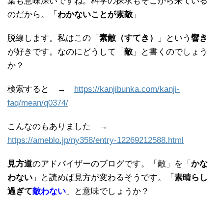
葉も意味深いですね。科学の探求もそこから来ている
のだから。「
わかないことが素敵
」
脱線します。私はこの「
素敵（すてき）
」という
響き
が好きです。なのにどうして「
敵
」と書くのでしょう
か？
検索すると →
https://kanjibunka.com/kanji-
faq/mean/q0374/
こんなのもありました →
https://ameblo.jp/ny358/entry-12269212588.html
見方道
のアドバイザーのブログです。「敵」を「
かな
わない
」と読めば見方が変わるそうです。「
素晴らし
過ぎて
敵わない
」と意味でしょうか？