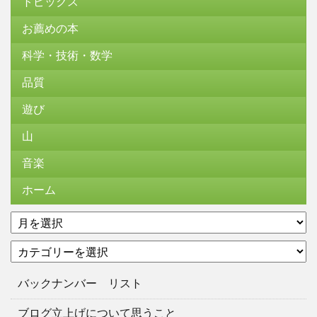
トピックス
お薦めの本
科学・技術・数学
品質
遊び
山
音楽
ホーム
ア
ー
カ
カ
テ
イ
ゴ
ブ
バックナンバー リスト
リ
ー
ブログ立上げについて思うこと