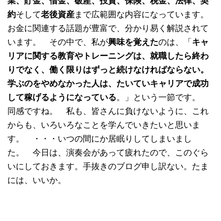
業、貯金、借金、破産、投資、保険、税金、法律、契
約
そして
老後資産
まで広範囲な内容になっています。
お金に関連する話題が豊富で、分かり易く解説されて
います。 その中で、私が
興味を覚えた
のは、「
キャ
リアに関する教育やトレーニングは、就職したら終わ
りでなく、働く限りはずっと続けなければならない。
学ぶのをやめなかった人は、たいていキャリアで成功
して稼げるようになっている
。」という一節です。
同感ですね。 私も、皆さんに負けないように、これ
からも、いろいろなことを学んでいきたいと思いま
す。 ・・・いつの間にか居眠りしてしまいまし
た。 今日は、演奏会があって疲れたので、このぐら
いにしておきます。手抜きのブログ申し訳ない。たま
には、いいか。