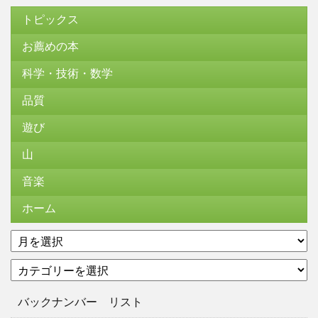
トピックス
お薦めの本
科学・技術・数学
品質
遊び
山
音楽
ホーム
ア
ー
カ
カ
テ
イ
ゴ
ブ
バックナンバー リスト
リ