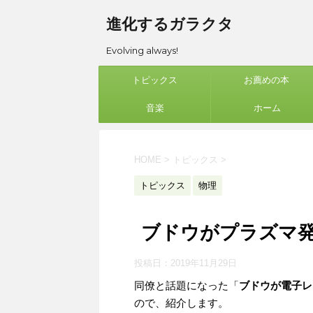
進化するガラクタ
Evolving always!
トピックス
お薦めの本
音楽
ホーム
HOME
>
トピックス
>
トピックス
物理
ブドウがプラズマ
投稿日：
2019年11月29日
同僚と話題になった「
ブドウが電子レ
ので、紹介します。