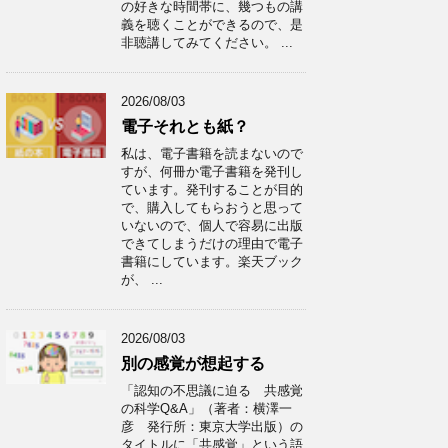
の好きな時間帯に、幾つもの講
義を聴くことができるので、是
非聴講してみてください。 ...
2026/08/03
電子それとも紙？
私は、電子書籍を読まないので
すが、何冊か電子書籍を発刊し
ています。発刊することが目的
で、購入してもらおうと思って
いないので、個人で容易に出版
できてしまうだけの理由で電子
書籍にしています。楽天ブック
が、 ...
2026/08/03
別の感覚が想起する
「認知の不思議に迫る 共感覚
の科学Q&A」（著者：横澤一
彦 発行所：東京大学出版）の
タイトルに「共感覚」という語