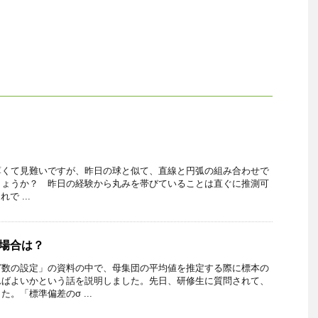
薄くて見難いですが、昨日の球と似て、直線と円弧の組み合わせで
しょうか？ 昨日の経験から丸みを帯びていることは直ぐに推測可
 ...
場合は？
グ数の設定」の資料の中で、母集団の平均値を推定する際に標本の
ればよいかという話を説明しました。先日、研修生に質問されて、
。「標準偏差のσ ...