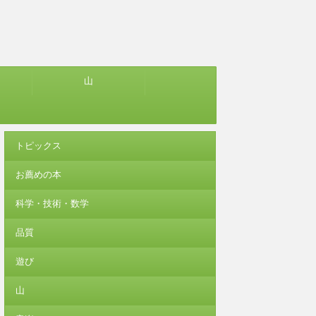
山
トピックス
お薦めの本
科学・技術・数学
品質
遊び
山