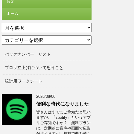
音楽
ホーム
ア
ー
カ
カ
テ
イ
ゴ
ブ
バックナンバー リスト
リ
ー
ブログ立上げについて思うこと
統計用ワークシート
2026/08/06
便利な時代になりました
皆さんはすでにご承知だと思い
ますが、「spotify」というアプ
リご存知ですか？ 無料プラン
は、定期的に音声や画面で広告
が流れますが、無料で曲を聴く