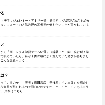
せる
／time」（著者：ジェレミー・アトリー等 発行所：KADOKAWA)を紹介
スタンフォードの人気教授の著者等が伝えたいことが書かれている
こと
から「面白レク＆学習ゲーム55選」（編著：平山靖 発行所：学
来て眺めていたら、私が子供の頃によく遊んでいた遊びがありまし
んな話題もよく ...
味は？
こっているのか」（著者：廣田昌彦 発行所：ベレ出版）を紹介し
ろな知見が得られるので面白いのですが、ところどころにあるコラ
 資料はこちら ...