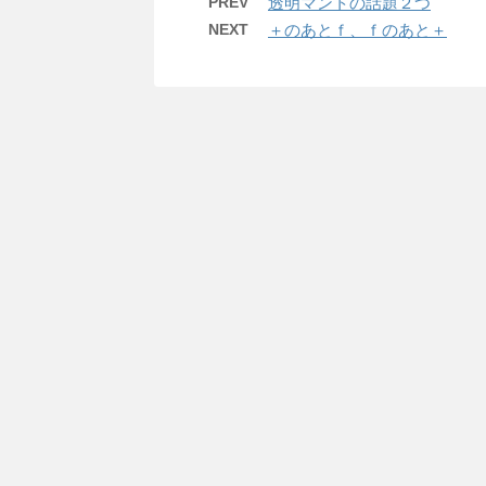
PREV
透明マントの話題２つ
NEXT
＋のあとｆ、ｆのあと＋