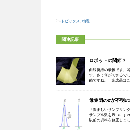
-
トピックス
,
物理
関連記事
ロボットの関節？
曲線折紙の最後です。
す。さて何ができるで
能ですね。 完成品はこれで
母集団のσが不明の
「悩ましいサンプリン
サンプル数を幾つにす
以前の資料を修正しました