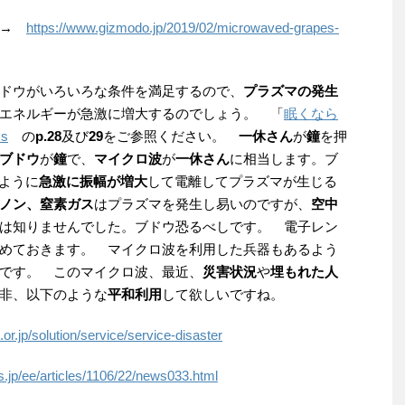
 →
https://www.gizmodo.jp/2019/02/microwaved-grapes-
ドウがいろいろな条件を満足するので、
プラズマの発生
エネルギーが急激に増大するのでしょう。 「
眠くなら
cs
の
p.28
及び
29
をご参照ください。
一休さん
が
鐘
を押
ブドウ
が
鐘
で、
マイクロ波
が
一休さん
に相当します。ブ
ように
急激に振幅が増大
して電離してプラズマが生じる
ノン、窒素ガス
はプラズマを発生し易いのですが、
空中
は知りませんでした。ブドウ恐るべしです。 電子レン
めておきます。 マイクロ波を利用した兵器もあるよう
です。 このマイクロ波、最近、
災害状況
や
埋もれた人
非、以下のような
平和利用
して欲しいですね。
or.jp/solution/service/service-disaster
es.jp/ee/articles/1106/22/news033.html