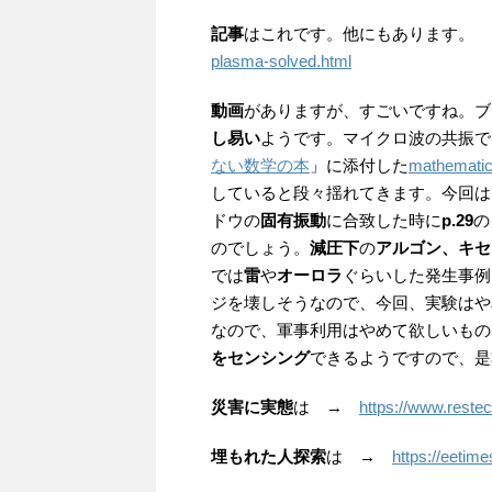
記事
はこれです。他にもあります。
plasma-solved.html
動画
がありますが、すごいですね。ブ
し易い
ようです。マイクロ波の共振で
ない数学の本
」に添付した
mathemati
していると段々揺れてきます。今回は
ドウの
固有振動
に合致した時に
p.29
の
のでしょう。
減圧下
の
アルゴン、キセ
では
雷
や
オーロラ
ぐらいした発生事例
ジを壊しそうなので、今回、実験はや
なので、軍事利用はやめて欲しいもの
をセンシング
できるようですので、是
災害に実態
は →
https://www.restec.
埋もれた人探索
は →
https://eetim