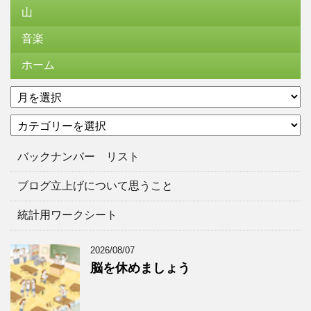
山
音楽
ホーム
ア
ー
カ
カ
テ
イ
ゴ
ブ
バックナンバー リスト
リ
ー
ブログ立上げについて思うこと
統計用ワークシート
2026/08/07
脳を休めましょう