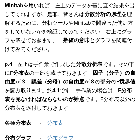
Minitab
を用いれば、左上のデータを基に直ぐ結果を出
してくれますが、是非、皆さんは
分散分析の原理
を理
解するために、分析ツールやMinitabで間違った使い方
をしていないかを検証してみてください。右上にグラ
フを載せておきます。
数値の意味
とグラフを関連付
けてみてください。
p.4
左上は手作業で作成した
分散分析表
です。その下
に
F分布表
の一部を載せておきます。
因子（分子）の自
由度
が
３
、
誤差（分母）の自由度
が
８
の部分の
F境界値
を読み取ります。約
4.1
です。手作業の場合は、
F分布
表を見なければならないのが難点
です。F分布表以外の
分布表を添付しておきます。
各種
分布表
→
分布表
分布グラフ
→
分布グラフ