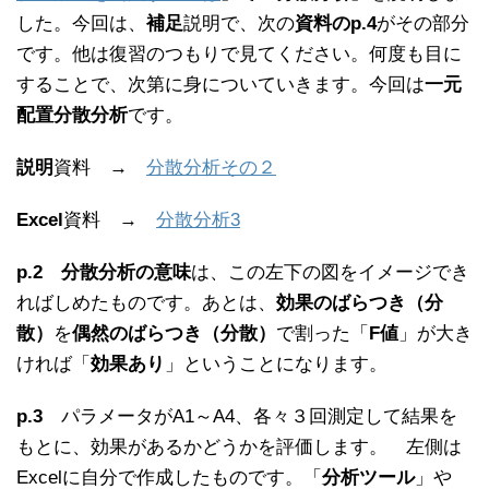
した。今回は、
補足
説明で、次の
資料のp.4
がその部分
です。他は復習のつもりで見てください。何度も目に
することで、次第に身についていきます。今回は
一元
配置分散分析
です。
説明
資料 →
分散分析その２
Excel
資料 →
分散分析3
p.2
分散分析の意味
は、この左下の図をイメージでき
ればしめたものです。あとは、
効果のばらつき（分
散）
を
偶然のばらつき（分散）
で割った「
F値
」が大き
ければ「
効果あり
」ということになります。
p.3
パラメータがA1～A4、各々３回測定して結果を
もとに、効果があるかどうかを評価します。 左側は
Excelに自分で作成したものです。「
分析ツール
」や