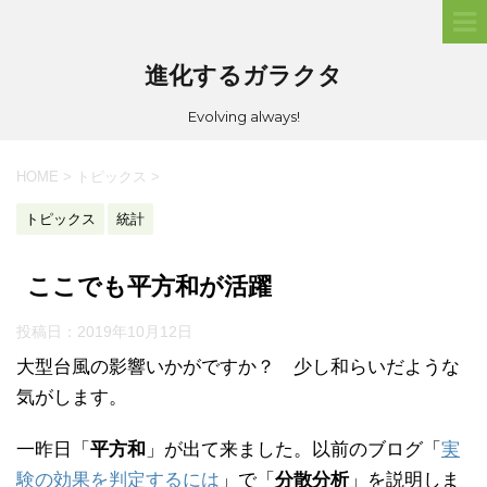
進化するガラクタ
Evolving always!
HOME
>
トピックス
>
トピックス
統計
ここでも平方和が活躍
投稿日：
2019年10月12日
大型台風の影響いかがですか？ 少し和らいだような
気がします。
一昨日「
平方和
」が出て来ました。以前のブログ「
実
験の効果を判定するには
」で「
分散分析
」を説明しま