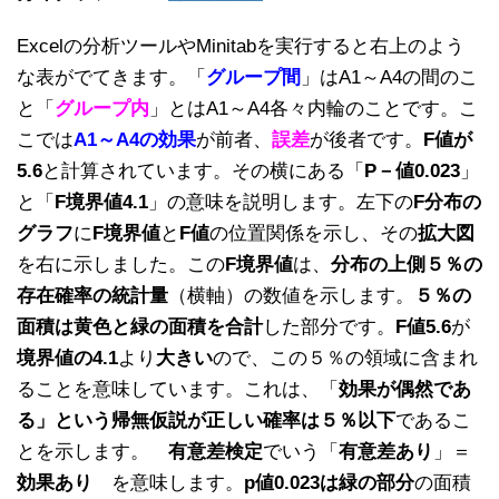
Excelの分析ツールやMinitabを実行すると右上のよう
な表がでてきます。「
グループ間
」はA1～A4の間のこ
と「
グループ内
」とはA1～A4各々内輪のことです。こ
こでは
A1～A4の効果
が前者、
誤差
が後者です。
F値が
5.6
と計算されています。その横にある「
P－値0.023
」
と「
F境界値4.1
」の意味を説明します。左下の
F分布の
グラフ
に
F境界値
と
F値
の位置関係を示し、その
拡大図
を右に示しました。この
F境界値
は、
分布の上側５％の
存在確率の統計量
（横軸）の数値を示します。
５％の
面積は黄色と緑の面積を合計
した部分です。
F値5.6
が
境界値の4.1
より
大きい
ので、この５％の領域に含まれ
ることを意味しています。これは、「
効果が偶然であ
る」という帰無仮説が正しい確率は５％以下
であるこ
とを示します。
有意差検定
でいう「
有意差あり
」＝
効果あり
を意味します。
p値0.023は緑の部分
の面積