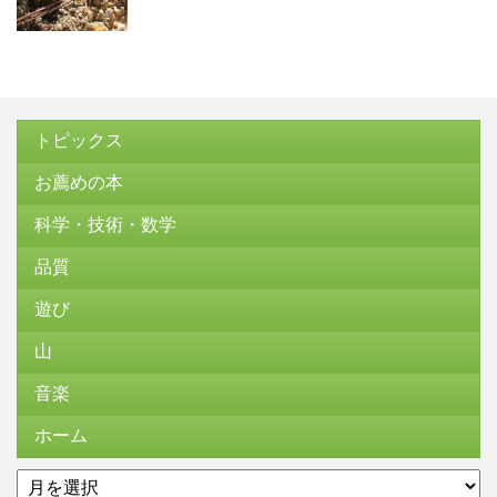
トピックス
お薦めの本
科学・技術・数学
品質
遊び
山
音楽
ホーム
ア