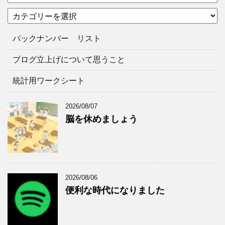
ー
カ
カ
テ
イ
ゴ
ブ
バックナンバー リスト
リ
ー
ブログ立上げについて思うこと
統計用ワークシート
2026/08/07
脳を休めましょう
2026/08/06
便利な時代になりました