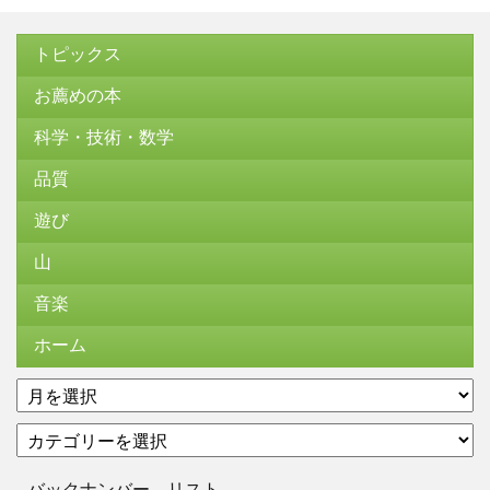
トピックス
お薦めの本
科学・技術・数学
品質
遊び
山
音楽
ホーム
ア
ー
カ
カ
テ
イ
ゴ
ブ
バックナンバー リスト