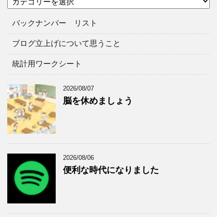
テ
イ
ゴ
ブ
バックナンバー リスト
リ
ー
ブログ立上げについて思うこと
統計用ワークシート
2026/08/07
脳を休めましょう
2026/08/06
便利な時代になりました