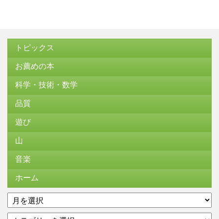
トピックス
お薦めの本
科学・技術・数学
品質
遊び
山
音楽
ホーム
ア
ー
カ
カ