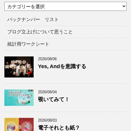
カ
カ
テ
イ
ゴ
ブ
バックナンバー リスト
リ
ー
ブログ立上げについて思うこと
統計用ワークシート
2026/08/06
Yes, Andを意識する
2026/08/04
覗いてみて！
2026/08/03
電子それとも紙？