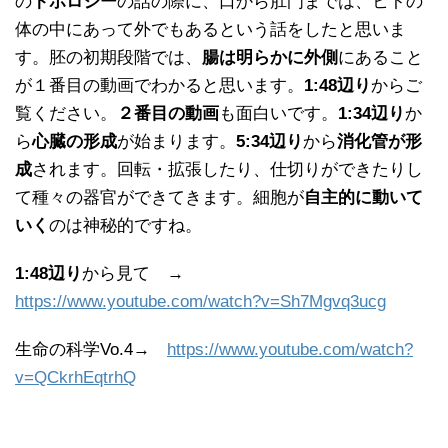
の
トポロジー
の話の際に、口から肛門までは、ヒトの
体の中にあって外でもあるという話をしたと思いま
す。胚の初期段階では、
腸は明らかに外側
にあること
が１番目の動画でわかると思います。
1:48辺り
からご
覧ください。
２番目の動画
も面白いです。
1:34辺り
か
ら
心臓の形成
が始まります。
5:34辺り
から
消化管が形
成
されます。回転・拡張したり、仕切りができたりし
て種々の器官ができてきます。細胞が
自主的に動いて
いく
のは神秘的ですね。
1:48辺り
から見て →
https://www.youtube.com/watch?v=Sh7Mgvq3ucg
生命の科学Vo.4→
https://www.youtube.com/watch?
v=QCkrhEqtrhQ