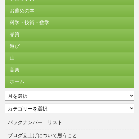
お薦めの本
科学・技術・数学
品質
遊び
山
音楽
ホーム
ア
ー
カ
カ
テ
イ
ゴ
ブ
バックナンバー リスト
リ
ー
ブログ立上げについて思うこと