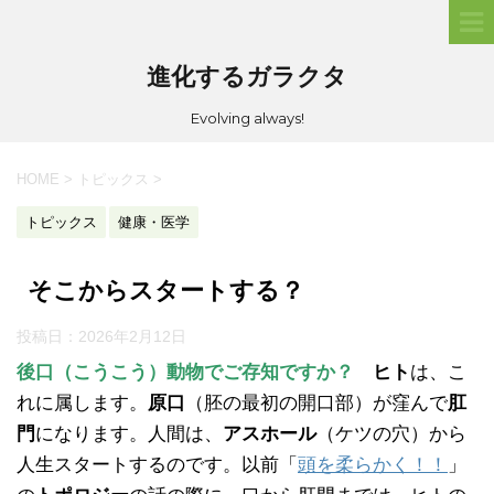
進化するガラクタ
Evolving always!
HOME
>
トピックス
>
トピックス
健康・医学
そこからスタートする？
投稿日：
2026年2月12日
後口（こうこう）動物でご存知ですか？
ヒト
は、こ
れに属します。
原口
（胚の最初の開口部）が窪んで
肛
門
になります。人間は、
アスホール
（ケツの穴）から
人生スタートするのです。以前「
頭を柔らかく！！
」