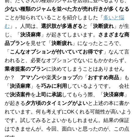
前、たくさんの種類のジャムを店頭に並べるよりも、
少ない種類のジャムを並べた方が売れ行きが多くなる
ことが知られていることを紹介しました「
多いと悩
む
」。人間は、
選択肢が多過ぎる
と「
決断疲れ
」が生
じ、「
決済麻痺
」が起きてしまいます。
さまざまな商
品プラン
を見せて「
決断疲れ
」になったところで、
「
こんなオプションが付いていてお得です
」なんて言
われると、必要なオプションでないにもかかわらず、
業者提案のプラン
に決めてしまうことはありません
か？
アマゾン
や楽
天ショップ
の「
おすすめ商品
」も
「
決済麻痺
」を
巧みに利用
しているようです。 会社
で
決済案件
を
上司に承認
してもらう際、「
決済麻痺
」
が起きる
夕方頃のタイミングがよい
と上述の本に書か
れています。何も考えずにOKくれる可能性が高いよう
です。試してみるとよいかもしれません。結果の保証
はできませんが。今回、面白いと思ったのが、この点