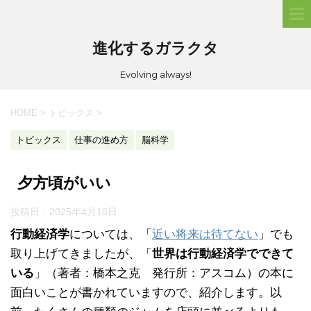
進化するガラクタ
Evolving always!
HOME
>
トピックス
>
トピックス
仕事の進め方
脳科学
夕方頃がいい
投稿日：
2025年4月10日
行動経済学
については、「
近い将来は待てない
」でも
取り上げてきましたが、「
世界は行動経済学でできて
いる
」（著者：橋本之克 発行所：アスコム）の本に
面白いことが書かれていますので、紹介します。以