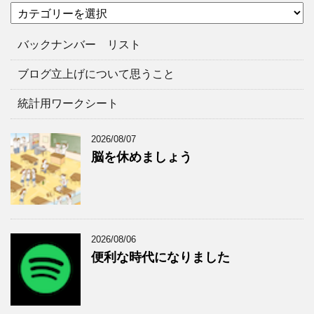
カ
カ
テ
イ
ゴ
ブ
バックナンバー リスト
リ
ー
ブログ立上げについて思うこと
統計用ワークシート
2026/08/07
脳を休めましょう
2026/08/06
便利な時代になりました