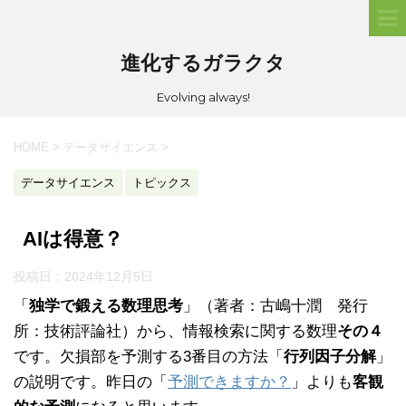
進化するガラクタ
Evolving always!
HOME
>
データサイエンス
>
データサイエンス
トピックス
AIは得意？
投稿日：
2024年12月5日
「
独学で鍛える数理思考
」（著者：古嶋十潤 発行
所：技術評論社）から、情報検索に関する数理
その４
です。欠損部を予測する3番目の方法「
行列因子分解
」
の説明です。昨日の「
予測できますか？
」よりも
客観