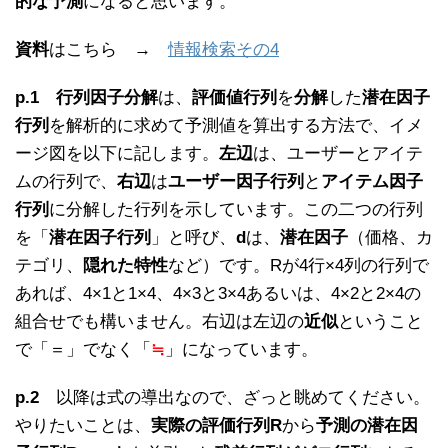
的な予測
になると思います。
資料
はこちら →
情報検索その4
p.1
行列因子分解
は、
評価値行列
を
分解
した
潜在因子
行列
を解析的に求めて予測値を算出する方法で、イメ
ージ図を以下に記します。
左辺
は、ユーザーとアイテ
ムの行列で、
右辺
は
ユーザー因子行列
と
アイテム因子
行列
に分解した行列を示しています。この二つの行列
を「
潜在因子行列
」と呼び、
d
は、
潜在因子
（価格、カ
テゴリ、
隠れた特性
など）です。Rが4行×4列の行列で
あれば、4×1と1×4、4×3と3×4あるいは、4×2と2×4の
組合せでも構いません。右辺は左辺の
近似
ということ
で「＝」でなく「
≒
」になっています。
p.2
以降は式の導出なので、ざっと眺めてください。
やりたいことは、
実際の評価行列R
から
予測の潜在因