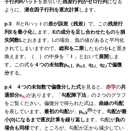
子行列Rハット
を差引いた
残差行列がゼロ行列
になる
ように、
潜在因子行列を逐次計算
します。
p.3
RとRハットの
差が誤差（残差）
で、この
残差行
列Eを最小化
します。
Eの成分を足し合わせたもの
を
損
失関数L
とおきます。Lの場合、負の値があると平均化
されてしまいますので、
総和を二乗
したものを
L
と置き
換えます。｛ ｝の中身を「
ｌ
」とおいて
展開
しま
す。この式を
４つの未知数p
p
q
q
で偏微
u,1、
u,2、
1,i、
2,i
分
する。
p.4
４つの未知数で偏微分した式
を見ると、
赤字
の
共
通部分
e
があります。「
勾配降下法
」の２つのグラフ
u,i
をご覧ください。偏微分で得られた式は、
曲線の勾配
(0)
を表しています。
最初の勾配
が、
p
です。
勾配が最
u,k
小(0)になるまで逐次計算を繰り返し
ます。勾配が
負の
場合も同様
です。ところが、勾配が正から減少してい