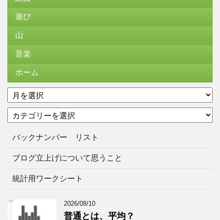
遊び
山
音楽
ホーム
ア
ー
カ
カ
テ
イ
ゴ
ブ
バックナンバー リスト
リ
ー
ブログ立上げについて思うこと
統計用ワークシート
2026/08/10
普通とは、平均？