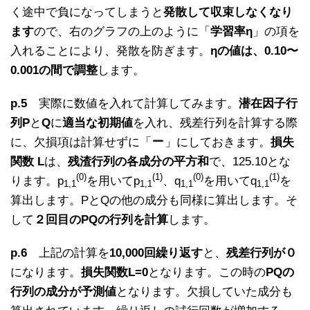
く途中で負になってしまうと
発散して収束しなくなり
ます
ので、右のグラフの上のように「
学習率η
」の項を
入れることにより、発散を防ぎます。
ηの値は、0.10〜
0.001の間で調整
します。
p.5
実際に数値を入れて計算してみます。
潜在因子行
列P
と
Q
に
適当な初期値
を入れ、残差行列を計算する際
に、欠損項は計算せずに「
」にしておきます。
損失
関数 L
は、
残渣行列の各成分の平方和
で、125.10とな
(0)
(1)
(0)
(1)
ります。p
を用いてp
、q
を用いてq
を
1,1
1,1
1,1
1,1
算出します。PとQの他の成分も同様に算出します。そ
して
２回目のPQの行列を計算
します。
p.6
上記の計算を
10,000回繰り返す
と、
残差行列が０
になります。
損失関数L=0
となります。この時の
PQの
行列の成分が予測値
となります。欠損していた成分も