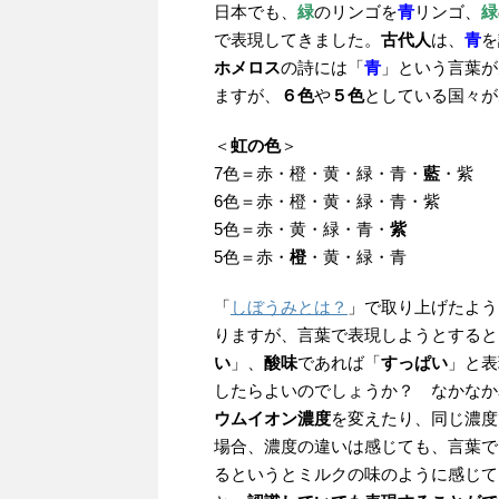
日本でも、
緑
のリンゴを
青
リンゴ、
緑
で表現してきました。
古代人
は、
青
を
ホメロス
の詩には「
青
」という言葉が
ますが、
６色
や
５色
としている国々が
＜
虹の色
＞
7色＝赤・橙・黄・緑・青・
藍
・紫
6色＝赤・橙・黄・緑・青・紫
5色＝赤・黄・緑・青・
紫
5色＝赤・
橙
・黄・緑・青
「
しぼうみとは？
」で取り上げたよう
りますが、言葉で表現しようとすると
い
」、
酸味
であれば「
すっぱい
」と表
したらよいのでしょうか？ なかなか
ウムイオン濃度
を変えたり、同じ濃度
場合、濃度の違いは感じても、言葉で
るというとミルクの味のように感じて