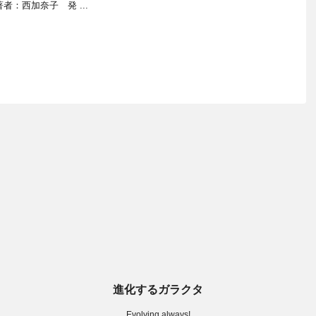
者：西加奈子 発 ...
進化するガラクタ
Evolving always!