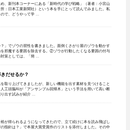
ため、新刊本コーナーにある「新時代の学び戦略」（著者：小宮山
行所：日本工業新聞社）という本を手にとって読んでみました。私
で、どうやって学 ...
か？」でゾウの習性を書きました。面倒くさがり屋のゾウを動かす
動を邪魔する要因を除去する。②ゾウが行動したくなる要因の付与
策としては、「簡 ...
導きだせるか？
話を取り上げてきましたが、新しい機能を出す素材を見つけること
人工頭脳AIが「アンサンブル回帰木」という手法を用いて高い断
出す試みが紹介 ...
余裕が得られるようになってきたので、立て続けに本を読み飛ばし
びの指針は？」で本屋大賞受賞作のリストを添付しました。その中