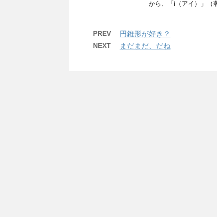
から、「i（アイ）」（著
PREV
円錐形が好き？
NEXT
まだまだ、だね