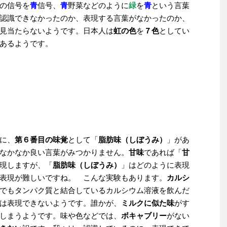
の信号を
青
信号、
青
野菜などのように
緑
を
青
という言葉
認識できなかったのか、表現する言葉がなかったのか、
見当たらないようです。日本人は
虹の色
を
７色
としてい
あるようです。
に、
第６番目の味覚
として「
脂肪味（しぼうみ）
」があ
なかなか良い言葉がみつかりません。
甘味
であれば「
甘
現しますが、「
脂肪味（しぼうみ）
」はどのように表現
表現が難しいですね。 こんな実験もあります。
カルシ
でもタンパク質と結合しているカルシウム溶液を飲んだ
は表現できないようです。誰かが、
ミルクに似た味
がす
しまうようです。味や色などでは、
ボキャブリー
がない