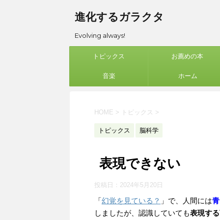
進化するガラクタ
Evolving always!
トピックス
お薦めの本
音楽
ホーム
HOME
>
トピックス
>
トピックス
脳科学
表現できない
投稿日：
2024年5月20日
「
幻覚を見ている？
」で、人間には
青
しましたが、認識していても
表現する