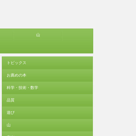
山
トピックス
お薦めの本
科学・技術・数学
品質
遊び
山