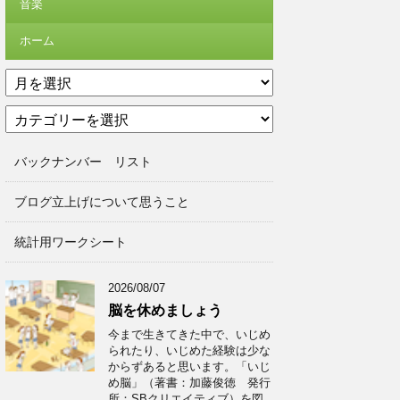
音楽
ホーム
ア
ー
カ
カ
テ
イ
ゴ
ブ
バックナンバー リスト
リ
ー
ブログ立上げについて思うこと
統計用ワークシート
2026/08/07
脳を休めましょう
今まで生きてきた中で、いじめ
られたり、いじめた経験は少な
からずあると思います。「いじ
め脳」（著書：加藤俊徳 発行
所：SBクリエイティブ）を図