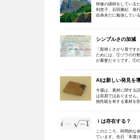
研修の講師をしている
利恵子、石田勝紀 発
自身未だに勉強しているの
シンプルさの加減
「面倒くさがり屋です
ためには、①ゾウの行
が重要だそうです。①の対
AIは新しい発見を
今週は、素材に関する
は容易ではありません。
熱性能を有する素材を割り
ｉは存在する？
このところ、時間的な
ています。先日「本選