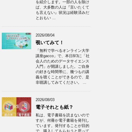
を紹介します。一部の人を除け
ば、大多数の人は『言いたくて
も言えない』状況は経験済みだ
とおもい ...
2026/08/04
覗いてみて！
「無料で学べるオンライン大学
講座gacco」で、本日8/3に「社
会人のためのデータサイエンス
入門」が開講しました。ご自身
の好きな時間帯に、幾つもの講
義を聴くことができるので、是
非聴講してみてください。 ...
2026/08/03
電子それとも紙？
私は、電子書籍を読まないので
すが、何冊か電子書籍を発刊し
ています。発刊することが目的
で、購入してもらおうと思って