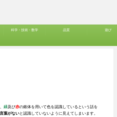
科学・技術・数学
品質
遊び
、
緑
及び
赤
の錐体を用いて色を認識しているという話を
言葉がない
と認識していないように見えてしまいます。