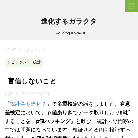
進化するガラクタ
Evolving always!
HOME
>
トピックス
>
トピックス
統計
盲信しないこと
投稿日：
2024年3月29日
「
統計学も進化？
」で
多重検定
の話をしました。
有意
差検定
において、
ｐ値ありき
でデータ取りしたり解析
することを「
p値ハッキング
」と呼び、統計の専門家の
中では問題になっています。検証される側も検証する