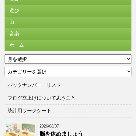
遊び
山
音楽
ホーム
ア
ー
カ
カ
テ
イ
ゴ
ブ
バックナンバー リスト
リ
ー
ブログ立上げについて思うこと
統計用ワークシート
2026/08/07
脳を休めましょう