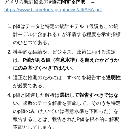
アメリカ統計協会の
p値に関する声明
→
https://www.biometrics.gr.jp/news/all/ASA.pdf
p値はデータと特定の統計モデル（仮説もこの統
計モデルに含まれる）が矛盾する程度を示す指標
のひとつである。
科学的な結論や、ビジネス、政策における決定
は、
P値がある値（有意水準）を超えたかどうか
にのみ基づくべきではない
。
適正な推測のためには、すべてを報告する
透明性
が必要である。
p値と関連した解析は
選択して報告すべきではな
い
。複数のデータ解析を実施して、そのうち特定
のp値のみ（たいていは有意水準を下回った）を
報告することは、報告されたP値を根本的に解釈
不能としてしまう。