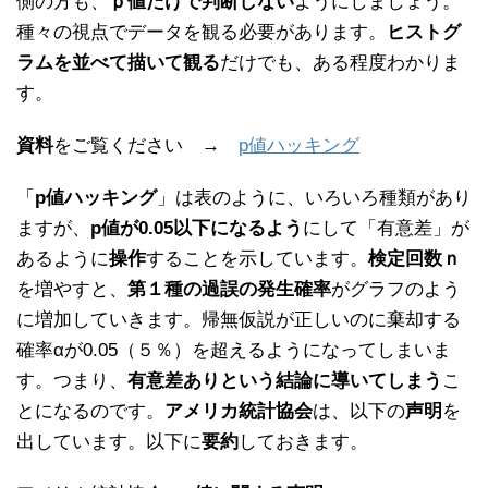
側の方も、
ｐ値だけで判断しない
ようにしましょう。
種々の視点でデータを観る必要があります。
ヒストグ
ラムを並べて描いて観る
だけでも、ある程度わかりま
す。
資料
をご覧ください →
p値ハッキング
「
p値ハッキング
」は表のように、いろいろ種類があり
ますが、
p値が0.05以下になるよう
にして「有意差」が
あるように
操作
することを示しています。
検定回数ｎ
を増やすと、
第１種の過誤の発生確率
がグラフのよう
に増加していきます。帰無仮説が正しいのに棄却する
確率αが0.05（５％）を超えるようになってしまいま
す。つまり、
有意差ありという結論に導いてしまう
こ
とになるのです。
アメリカ統計協会
は、以下の
声明
を
出しています。以下に
要約
しておきます。