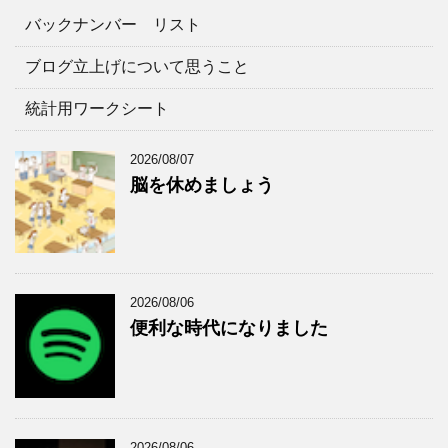
ゴ
ブ
バックナンバー リスト
リ
ー
ブログ立上げについて思うこと
統計用ワークシート
2026/08/07
脳を休めましょう
2026/08/06
便利な時代になりました
2026/08/06