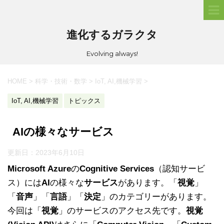
進化するガラクタ
Evolving always!
HOME
>
科学・技術・数学
>
IoT, AI,機械学習
>
IoT, AI,機械学習
トピックス
AIの様々なサービス
更新日：
2023年6月10日
Microsoft Azure
の
Cognitive Services
（認知サービ
ス）には
AI
の様々な
サービス
があります。「
視覚
」
「
音声
」「
言語
」「
決定
」のカテゴリーがあります。
今回は「
視覚
」のサービスのアクセス先です。
視覚