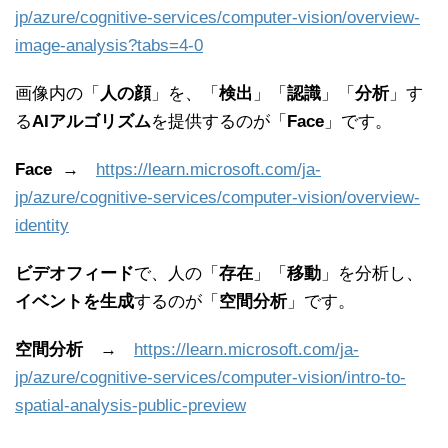
jp/azure/cognitive-services/computer-vision/overview-
image-analysis?tabs=4-0
画像内の「
人の顔
」を、「
検出
」「
認識
」「
分析
」す
る
AIアルゴリズム
を提供するのが「
Face
」です。
Face
→
https://learn.microsoft.com/ja-
jp/azure/cognitive-services/computer-vision/overview-
identity
ビデオフィード
で、人の「
存在
」「
移動
」を分析し、
イベントを生成
するのが「
空間分析
」です。
空間分析
→
https://learn.microsoft.com/ja-
jp/azure/cognitive-services/computer-vision/intro-to-
spatial-analysis-public-preview