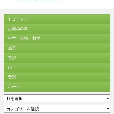
トピックス
お薦めの本
科学・技術・数学
品質
遊び
山
音楽
ホーム
ア
ー
カ
カ
テ
イ