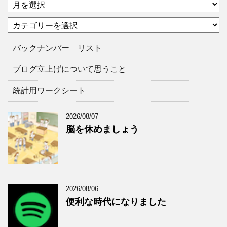
ア
ー
カ
カ
テ
イ
ゴ
ブ
バックナンバー リスト
リ
ー
ブログ立上げについて思うこと
統計用ワークシート
2026/08/07
脳を休めましょう
2026/08/06
便利な時代になりました