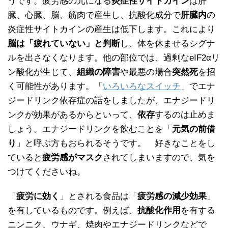
うです。疲労感の元になる
炎症性サイトカイン
は肝
臓、心臓、脳、筋肉で産生し、抗酸化成分で
肝臓内
の
炎症性サイトカインの産生は低下します。これにより
脳は「疲れていない」と判断
し、体を休ませるシグナ
ルを出さなくなります。他の部位では、過剰なeIF2αリ
ン酸化が生じて、
組織の障害
や最悪の場合
突然死
を招
く可能性があります。「
いろいろなスイッチ
」でエナ
ジードリンク依存症の話をしましたが、エナジードリ
ンクが効果があるからといって、
依存
するのは止めま
しょう。エナジードリンクを飲むことを「
元気の前借
り
」と呼ぶ方もおられるそうです。 好きなことをし
ていると
疲労感がマスク
されてしまいますので、気を
つけてくださいね。
「
疲労に効く
」とされる食品は「
疲労感の減少効果
」
を有しているものです。例えば、
抗酸化作用
を有する
ニンニク、ウナギ、焼肉やエナジードリンクなどで