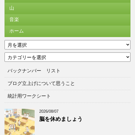
山
音楽
ホーム
ア
ー
カ
カ
テ
イ
ゴ
ブ
バックナンバー リスト
リ
ー
ブログ立上げについて思うこと
統計用ワークシート
2026/08/07
脳を休めましょう