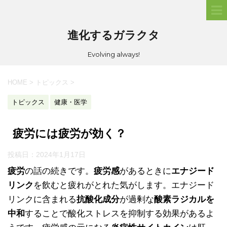
進化するガラクタ
Evolving always!
HOME
>
トピックス
>
トピックス
健康・医学
疲労には疲労が効く？
投稿日：
2024年1月17日
疲労
の話の続きです。
疲労感
があるときに
エナジード
リンク
を飲むと疲れがとれた気がします。エナジード
リンクに含まれる
抗酸化成分
が過剰な
酸素ラジカルを
中和
することで酸化ストレスを抑制する効果があるよ