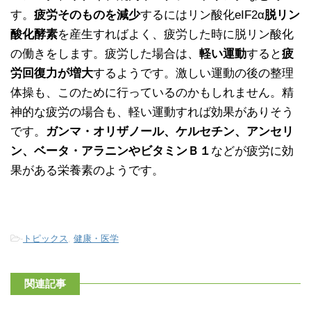
す。
疲労そのものを減少
するにはリン酸化eIF2α
脱リン
酸化酵素
を産生すればよく、疲労した時に脱リン酸化
の働きをします。疲労した場合は、
軽い運動
すると
疲
労回復力が増大
するようです。激しい運動の後の整理
体操も、このために行っているのかもしれません。精
神的な疲労の場合も、軽い運動すれば効果がありそう
です。
ガンマ・オリザノール、ケルセチン、アンセリ
ン、ベータ・アラニンやビタミンＢ１
などが疲労に効
果がある栄養素のようです。
-
トピックス
,
健康・医学
関連記事