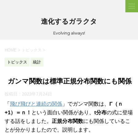
進化するガラクタ
Evolving always!
HOME
>
トピックス
>
トピックス
統計
ガンマ関数は標準正規分布関数にも関係
投稿日：
2023年7月24日
「
飛び飛びと連続の関係
」でガンマ関数は、
Γ（ｎ
+1）＝ｎ！
という面白い関係があり、
t分布
の式に登場
する話をしました。
正規分布関数
にも関係しているこ
とが分かりましたので、説明します。