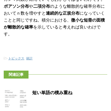
ポアソン分布
や
二項分布
のような離散的な確率分布に
おいてｎ数を増やすと
連続的な正規分布
になっていく
ことと同じですね。積分における、
微小な短冊の面積
が離散的な確率
を示していると考えれば良いわけで
す。
-
トピックス
,
統計
関連記事
短い単語の積み重ね