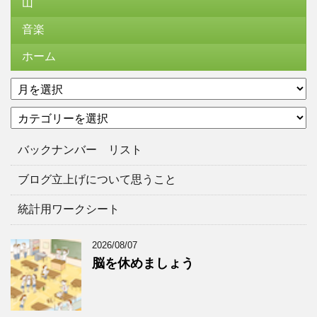
山
音楽
ホーム
ア
ー
カ
カ
テ
イ
ゴ
ブ
バックナンバー リスト
リ
ー
ブログ立上げについて思うこと
統計用ワークシート
2026/08/07
脳を休めましょう