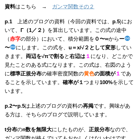
資料
はこちら →
ガンマ関数その２
p.1
上述のブログの資料（今回の資料では、
p.5
)にお
いて、
Γ（1／２）
を算出しています。この式の途中
（
赤字
の部分）において、積分範囲を
０〜∞
から
ー
〜
にします。この式を、
u＝x/√２として変形
してい
きます。
両辺を√πで割る
と
右辺は
１
になり、どこかで
見たことのある式になります。この式は、右図のよう
に
標準正規分布
の確率密度関数の
黄色
の面積が
１
であ
ることを示しています。
確率が１
つまり
100%
を示して
います。
p.2〜p.5
は上述のブログの資料の
再掲
です。興味があ
る方は、そちらのブログで説明しています。
t分布
の
n数を無限大
にしたものが、
正規分布
なので、
ガンマ関数が絡んでいてもおかしくはないわけです。