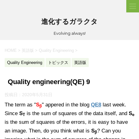
進化するガラクタ
Evolving always!
HOME
>
英語版
>
Quality Engineering
>
Quality Engineering
トピックス
英語版
Quality engineering(QE) 9
投稿日：
2020年5月31日
The term as "
S
" appered in the blog
QE8
last week.
β
Since
S
is the sum of squares of the data itself, and
S
T
e
is the sum of squares of the errors, it is easy to have
an image. Then, do you think what is
S
? Can you
β