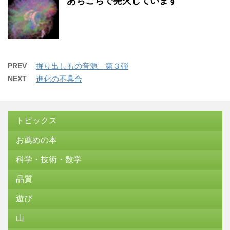
あちこちで発火しています
PREV
掘り出しもの音源 第３弾
NEXT
進化の不具合
トピックス
お薦めの本
科学・技術・数学
品質
遊び
山