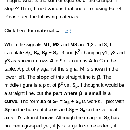
imagine what is the sum of squares of the change in
slope? Then, I tried various trial and error using Excel.
Please see the following materials.
Click here for
material
→
Sβ
When the signals
M1
,
M2
and
M3
are
1,2
and
3
, I
2
calculate
S
, S
, S
+ S
, β
and
β
changing
y1
,
y2
and
β
e
β
e
y3
as shown in rows
4
to
9
of columns
A
to
C
in the
table. A plot of y against the signal M is shown in the
lower left. The
slope
of this straight line is
β
. The
2
middle figure is a plot of
β
vs.
S
. I thought it would be
β
a straight line, but the
part where β is small
is a
curve
. The formula of
S
= S
+ S
is works. I plot with
T
β
e
S
on the horizontal axis and
S
+ S
on the vertical
T
β
e
axis. It's almost
linear
. Although the image of
S
has
β
not been grasped yet, if
β
is large to some extent, it