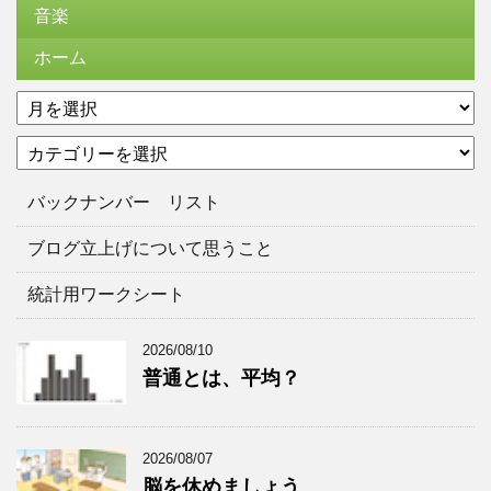
音楽
ホーム
ア
ー
カ
カ
テ
イ
ゴ
ブ
バックナンバー リスト
リ
ー
ブログ立上げについて思うこと
統計用ワークシート
2026/08/10
普通とは、平均？
2026/08/07
脳を休めましょう