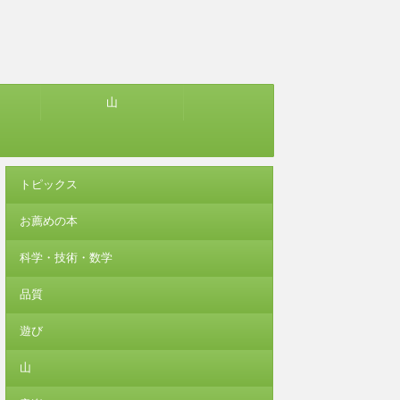
山
トピックス
お薦めの本
科学・技術・数学
品質
遊び
山