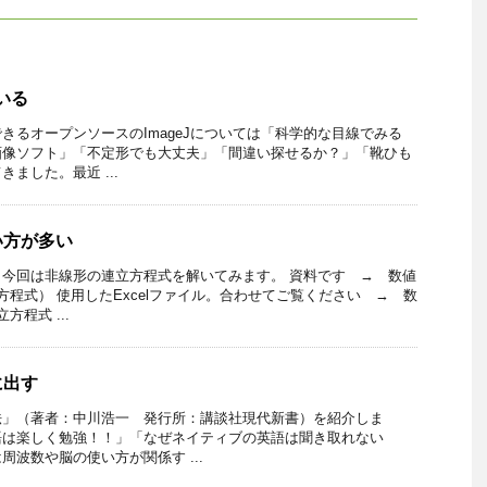
ている
きるオープンソースのImageJについては「科学的な目線でみる
画像ソフト」「不定形でも大丈夫」「間違い探せるか？」「靴ひも
ました。最近 ...
い方が多い
今回は非線形の連立方程式を解いてみます。 資料です → 数値
方程式） 使用したExcelファイル。合わせてご覧ください → 数
程式 ...
に出す
法」（著者：中川浩一 発行所：講談社現代新書）を紹介しま
語は楽しく勉強！！」「なぜネイティブの英語は聞き取れない
波数や脳の使い方が関係す ...