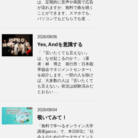
は、定期的に音声や画面で広告
が流れますが、無料で曲を聴く
ことができます。スマホでも、
パソコンでもどちらでも使 ...
2026/08/06
Yes, Andを意識する
「『言いたくても言えない』
は、なぜ起こるのか？」（著
者：林 博之 発行所：日本能
率協会マネジメントセンター）
を紹介します。一部の人を除け
ば、大多数の人は『言いたくて
も言えない』状況は経験済みだ
とおもい ...
2026/08/04
覗いてみて！
「無料で学べるオンライン大学
講座gacco」で、本日8/3に「社
会人のためのデータサイエンス