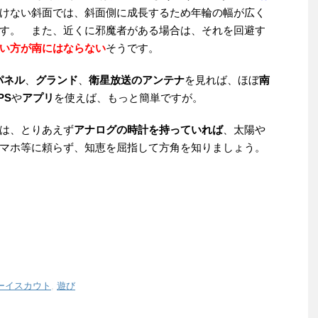
けない斜面では、斜面側に成長するため年輪の幅が広く
す。 また、近くに邪魔者がある場合は、それを回避す
い方が南にはならない
そうです。
パネル
、
グランド
、
衛星放送のアンテナ
を見れば、ほぼ
南
PS
や
アプリ
を使えば、もっと簡単ですが。
は、とりあえず
アナログの時計を持っていれば
、太陽や
マホ等に頼らず、知恵を屈指して方角を知りましょう。
ーイスカウト
,
遊び