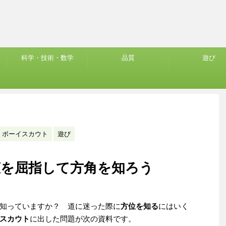
科学・技術・数学
品質
遊び
ボーイスカウト
遊び
恵を屈指して方角を知ろう
知っていますか？ 道に迷った際に
方位を知る
にはいく
スカウト
に出した問題が次の資料です。