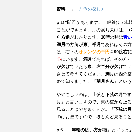
資料
→
方位の探し方
p.1
に問題があります。 解答はp.2
ことができます。月の満ち欠けは、
p.
ら
方角
がわかります。
18時
の時は
青い
満月
の方角が
東
、
半月
であればその方
は、右下の
オレンジの半円
を
90度右
心
にいます。
満月
であれば、その方向
が欠け
ていたら
東
、
左半分が欠け
てい
させて考えてください。
満月
は
西
の空
めて知りました。「
望月さん
」という
ややこしいのは、
上弦
と
下弦の月
です
月
」と言いますので、東の空から上る
見ることはできませんが。「
下弦の月
のはお昼ですので、ほとんど見ること
p.5
「
年輪の広い方が南
」とずっと