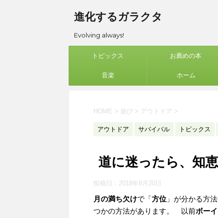
進化するガラクタ
Evolving always!
トピックス
お薦めの本
音楽
ホーム
HOME
>
遊び
>
アウトドア
>
アウトドア
サバイバル
トピックス
道に迷ったら、知
投稿日：
2018年9月20日
月の満ち欠け
で「
方位
」が分かる方法
つかの方法があります。 以前
ボーイ