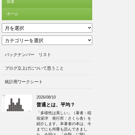
音楽
ホーム
ア
ー
カ
カ
テ
イ
ゴ
ブ
バックナンバー リスト
リ
ー
ブログ立上げについて思うこと
統計用ワークシート
2026/08/10
普通とは、平均？
「多様性は美しい」（著者：稲
垣栄洋 発行所：さくら舎）を
紹介します。本著者の本は、今
までにも何冊も読んできまし
た。今回は、「分類」に関し