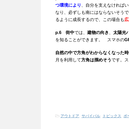
つ環境により
、自分を支えなければい
なり、必ずしも南にはならないそうで
るように成長するので、この場合も
広
p.6
街中
では、
建物の向き
、
太陽光
を知ることができます。 スマホの
G
自然の中で方角がわからなくなった時
月を利用して
方角は掴めそう
です。ス
-
アウトドア
,
サバイバル
,
トピックス
,
ボ