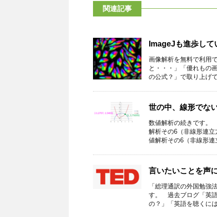
関連記事
ImageJも進歩し
画像解析を無料で利用で
と・・・」「優れもの
の公式？」で取り上げてき
世の中、線形でな
数値解析の続きです。 
解析その6（非線形連立
値解析その6（非線形連立方
言いたいことを声
「総理通訳の外国勉強
す。 過去ブログ「英
の？」「英語を聴くには周