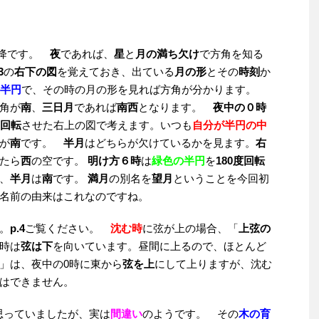
以降です。
夜
であれば、
星
と
月の満ち欠け
で方角を知る
3
の
右下の図
を覚えておき、出ている
月の形
とその
時刻
か
半円
で、その時の月の形を見れば方角が分かります。
角が
南
、
三日月
であれば
南西
となります。
夜中の０時
に回転
させた右上の図で考えます。いつも
自分が半円の中
が
南
です。
半月
はどちらが欠けているかを見ます。
右
たら
西
の空です。
明け方６時
は
緑色の半円
を
180度回転
、
半月
は
南
です。
満月
の別名を
望月
ということを今回初
名前の由来はこれなのですね。
。
p.4
ご覧ください。
沈む時
に弦が上の場合、「
上弦の
時は
弦は下
を向いています。昼間に上るので、ほとんど
」は、夜中の0時に東から
弦を上
にして上りますが、沈む
はできません。
思っていましたが、実は
間違い
のようです。 その
木の育