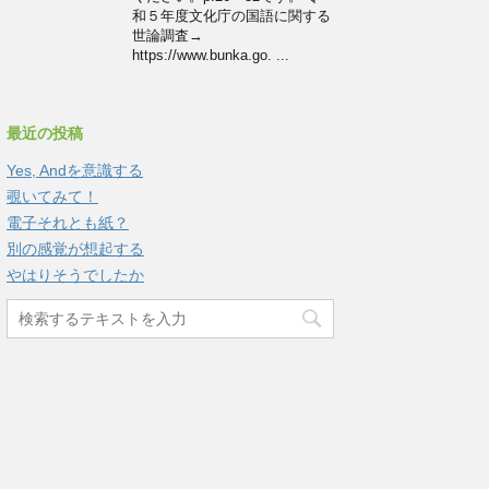
和５年度文化庁の国語に関する
世論調査→
https://www.bunka.go. ...
最近の投稿
Yes, Andを意識する
覗いてみて！
電子それとも紙？
別の感覚が想起する
やはりそうでしたか