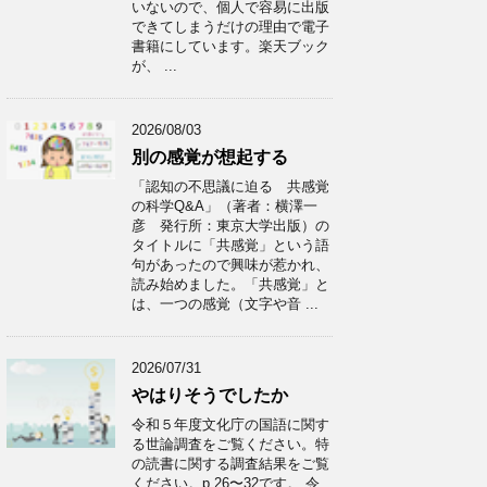
いないので、個人で容易に出版
できてしまうだけの理由で電子
書籍にしています。楽天ブック
が、 ...
2026/08/03
別の感覚が想起する
「認知の不思議に迫る 共感覚
の科学Q&A」（著者：横澤一
彦 発行所：東京大学出版）の
タイトルに「共感覚」という語
句があったので興味が惹かれ、
読み始めました。「共感覚」と
は、一つの感覚（文字や音 ...
2026/07/31
やはりそうでしたか
令和５年度文化庁の国語に関す
る世論調査をご覧ください。特
の読書に関する調査結果をご覧
ください。p.26〜32です。 令