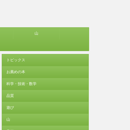
山
トピックス
お薦めの本
科学・技術・数学
品質
遊び
山