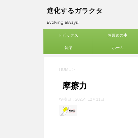
進化するガラクタ
Evolving always!
トピックス
お薦めの本
音楽
ホーム
HOME
>
摩擦力
投稿日：
2025年12月11日