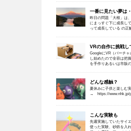
一番に見たい夢は
昨日の問題「大根」は、
にまっすぐ下に成長して
って成長している の正解は
VRの自作に挑戦し
GoogleにVR（バ
し始めたので全容は把握
を手作りあるいは市販のcar
どんな感触？
夏休みに子供と楽しむ実
→ https://www.nhk.jp/
こんな実験も
先週実施していたサイ
使った実験、砂鉄を入