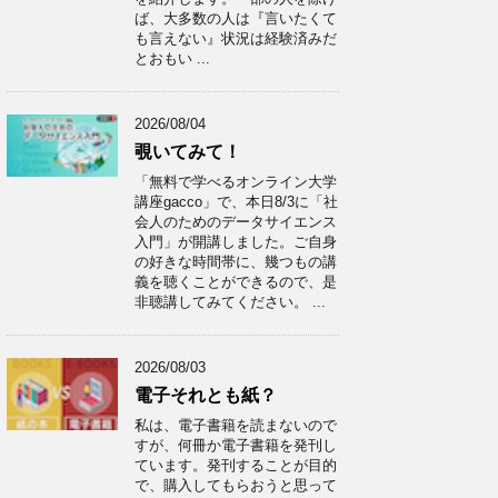
ば、大多数の人は『言いたくて
も言えない』状況は経験済みだ
とおもい ...
2026/08/04
覗いてみて！
「無料で学べるオンライン大学
講座gacco」で、本日8/3に「社
会人のためのデータサイエンス
入門」が開講しました。ご自身
の好きな時間帯に、幾つもの講
義を聴くことができるので、是
非聴講してみてください。 ...
2026/08/03
電子それとも紙？
私は、電子書籍を読まないので
すが、何冊か電子書籍を発刊し
ています。発刊することが目的
で、購入してもらおうと思って