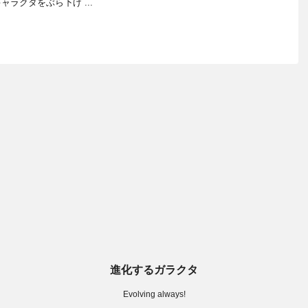
ラクタをぶら下げ ...
進化するガラクタ
Evolving always!