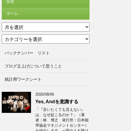
音楽
ホーム
ア
ー
カ
カ
テ
イ
ゴ
ブ
バックナンバー リスト
リ
ー
ブログ立上げについて思うこと
統計用ワークシート
2026/08/06
Yes, Andを意識する
「『言いたくても言えない』
は、なぜ起こるのか？」（著
者：林 博之 発行所：日本能
率協会マネジメントセンター）
を紹介します。一部の人を除け