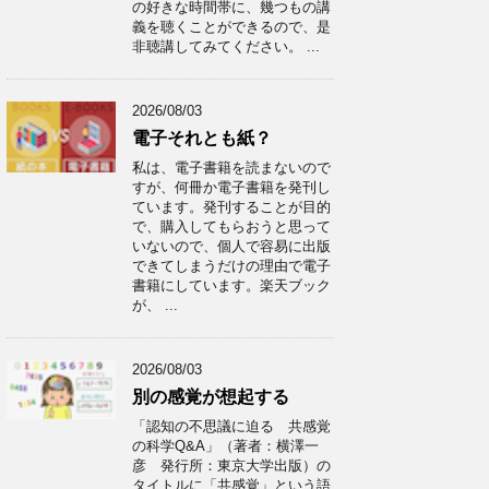
の好きな時間帯に、幾つもの講
義を聴くことができるので、是
非聴講してみてください。 ...
2026/08/03
電子それとも紙？
私は、電子書籍を読まないので
すが、何冊か電子書籍を発刊し
ています。発刊することが目的
で、購入してもらおうと思って
いないので、個人で容易に出版
できてしまうだけの理由で電子
書籍にしています。楽天ブック
が、 ...
2026/08/03
別の感覚が想起する
「認知の不思議に迫る 共感覚
の科学Q&A」（著者：横澤一
彦 発行所：東京大学出版）の
タイトルに「共感覚」という語