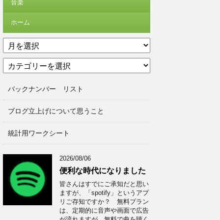
音楽
ホーム
ア
ー
カ
カ
テ
イ
ゴ
ブ
バックナンバー リスト
リ
ー
ブログ立上げについて思うこと
統計用ワークシート
2026/08/06
便利な時代になりました
皆さんはすでにご承知だと思い
ますが、「spotify」というアプ
リご存知ですか？ 無料プラン
は、定期的に音声や画面で広告
が流れますが、無料で曲を聴く