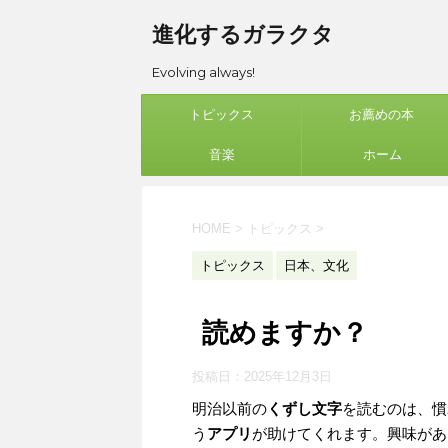
進化するガラクタ
Evolving always!
トピックス
お薦めの本
音楽
ホーム
HOME
>
トピックス
>
トピックス
日本、文化
読めますか？
投稿日：
2025年12月3日
明治以前の
くずし文字
を読むのは、慣
う
アプリ
が助けてくれます。興味があ