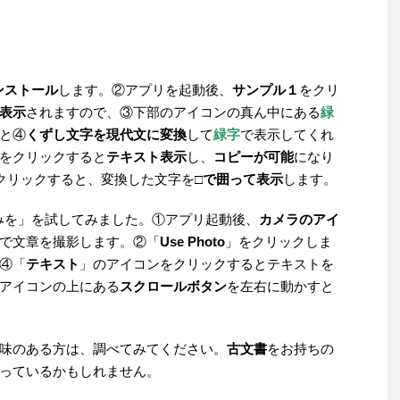
ンストール
します。②アプリを起動後、
サンプル１
をクリ
表示
されますので、③下部のアイコンの真ん中にある
緑
と④
くずし文字を現代文に変換
して
緑字
で表示してくれ
をクリックすると
テキスト表示
し、
コピーが可能
になり
クリックすると、変換した文字を
□で囲って表示
します。
みを」を試してみました。①アプリ起動後、
カメラのアイ
で文章を撮影します。②「
Use Photo
」をクリックしま
④「
テキスト
」のアイコンをクリックするとテキストを
アイコンの上にある
スクロールボタン
を左右に動かすと
味のある方は、調べてみてください。
古文書
をお持ちの
っているかもしれません。