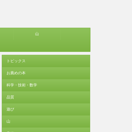
山
トピックス
お薦めの本
科学・技術・数学
品質
遊び
山