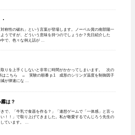
・・
「対称性の破れ」という言葉が登場します。ノーベル賞の南部陽一
たようですが、どういう意味を持つのでしょうか？先日紹介した
で、色々な例え話が ...
段取りを上手くしないと非常に時間がかかってしまいます。 次の
料はこちら → 実験の順番 p.1 成形のシリンダ温度を制御因子
が律速にな ...
い霧は？
好きで、「牛乳で食器を作る？」「連想ゲームで「一体感」と言っ
白い！！」で取り上げてきました。私が敬愛するでんじろう先生の
しています。 ...