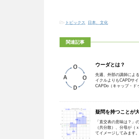
-
トピックス
,
日本、文化
関連記事
ウーダとは？
先週、外部の講師による
イクルよりもCAPDサ
CAPDo（キャップ・ドゥ
疑問を持つことが
「直交表の意味は？」の
（共分散）、分母が（ｘ
てイメージしてみます。 