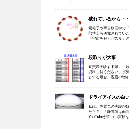
破れているから・
素粒子や宇宙物理学で
郎博士も研究されてい
「宇宙を解くパズル」の中
段取りが大事
直交表実験する際に、
資料ご覧ください。 資
とする場合、温度の増加減
ドライアイスの白
私は、静電気の実験が
たら？」「静電気は面
YouTubeが面白い実験を