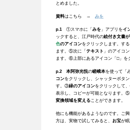
とめました。
資料
はこちら →
みを
p.1
①スマホに「
みを
」アプリを
イ
ックすると、江戸時代の
絵付き文書が
色
のアイコン
をクリックします。する
ます。⑤次に「
テキスト
」のアイコン
ます。⑥上部にあるアイコン「
□
」を
p.2
本阿弥光悦
の
嵯峨本
を使って「
コン
をクリックし、シャッターボタン
す。③
緑のアイコン
をクリックして、
表示し、コピーが可能となります。⑤
変換領域を変える
ことができます。
他にも機能があるようなのです。ご興
方は、実物で試してみると、
お宝
が眠