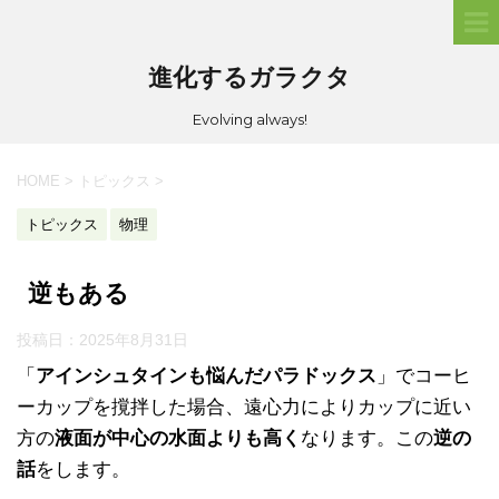
進化するガラクタ
Evolving always!
HOME
>
トピックス
>
トピックス
物理
逆もある
投稿日：
2025年8月31日
「
アインシュタインも悩んだパラドックス
」でコーヒ
ーカップを撹拌した場合、遠心力によりカップに近い
方の
液面が中心の水面よりも高く
なります。この
逆の
話
をします。