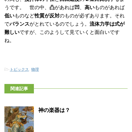
うです。 世の中、
凸
があれば
凹
、
高い
ものがあれば
低い
ものなど
性質が反対
のものが必ずあります。それ
で
バランス
がとれているのでしょう。
流体力学は式が
難しい
ですが、このようして見ていくと面白いです
ね。
-
トピックス
,
物理
関連記事
神の楽器は？