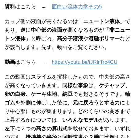
資料
はこちら →
面白い流体力学その5
カップ側の液面が高くなるのは「
ニュートン液体
」で
あり、逆に
中心部の液面が高く
なるものが「
非ニュー
トン液体
」と呼ばれ、
高分子溶液
や
溶融ポリマー
など
が該当します。先ず、動画をご覧ください。
動画
はこちら →
https://youtu.be/iJRlrTro4CU
この動画は
スライム
を撹拌したもので、中央部の高さ
が高くなっていきます。
同様な事象
は、
ケチャップ、
卵の白身、ケーキ生地、納豆
でも起きるそうです。
輪
ゴム
を外側に伸ばした後に、
元に戻ろうとする力
によ
り中心部にものが集まります。どのくらいの
高さ
まで
上昇するかについては、
いろんなモデル
があります。
左下に２つの
高さの算出式
を載せておきます。いずれ
の式も、
攪拌棒の半径
と
回転速度
の
２乗に比例
するよ