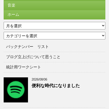
音楽
ホーム
ア
ー
カ
カ
テ
イ
ゴ
ブ
バックナンバー リスト
リ
ー
ブログ立上げについて思うこと
統計用ワークシート
2026/08/06
便利な時代になりました