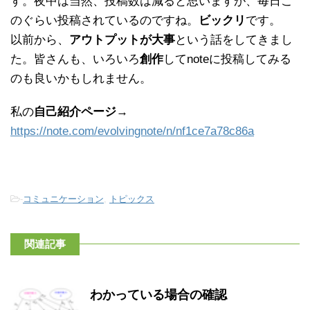
す。夜中は当然、投稿数は減ると思いますが、毎日こ
のぐらい投稿されているのですね。
ビックリ
です。
以前から、
アウトプットが大事
という話をしてきまし
た。皆さんも、いろいろ
創作
してnoteに投稿してみる
のも良いかもしれません。
私の
自己紹介ページ
→
https://note.com/evolvingnote/n/nf1ce7a78c86a
-
コミュニケーション
,
トピックス
関連記事
わかっている場合の確認