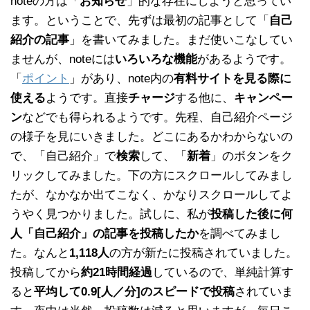
noteの方は「
お知らせ
」的な存在にしようと思ってい
ます。ということで、先ずは最初の記事として「
自己
紹介の記事
」を書いてみました。まだ使いこなしてい
ませんが、noteには
いろいろな機能
があるようです。
「
ポイント
」があり、note内の
有料サイトを見る際に
使える
ようです。直接
チャージ
する他に、
キャンペー
ン
などでも得られるようです。先程、自己紹介ページ
の様子を見にいきました。どこにあるかわからないの
で、「自己紹介」で
検索
して、「
新着
」のボタンをク
リックしてみました。下の方にスクロールしてみまし
たが、なかなか出てこなく、かなりスクロールしてよ
うやく見つかりました。試しに、私が
投稿した後に何
人「自己紹介」の記事を投稿したか
を調べてみまし
た。なんと
1,118人
の方が新たに投稿されていました。
投稿してから
約21時間経過
しているので、単純計算す
ると
平均して0.9[人／分]のスピードで投稿
されていま