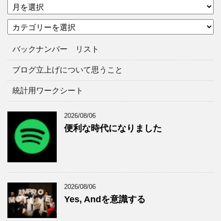
ア
ー
カ
カ
テ
イ
ゴ
ブ
バックナンバー リスト
リ
ー
ブログ立上げについて思うこと
統計用ワークシート
2026/08/06
便利な時代になりました
2026/08/06
Yes, Andを意識する