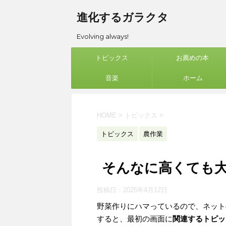
進化するガラクタ
Evolving always!
トピックス
お薦めの本
音楽
ホーム
HOME
>
トピックス
>
トピックス
農作業
そんなに高くても
投稿日：
2025年4月12日
野菜作りにハマっているので、ネットの
すると、最初の画面に
関連するトピッ