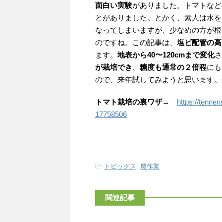
面白い実験
がありました。トマトなど
とがありました。とかく、素人は水を
なってしまいますが、少なめの方が根
のですね。この記事は、
塩ビ配管の高
ます。
地表から40〜120cmまで変化
さ
が栽培でき
、
糖度も通常の２倍程
にも
ので、来年試してみようと思います。
トマト栽培の裏ワザ
→
https://tenne
17758506
-
トピックス
,
農作業
関連記事