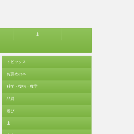
山
トピックス
お薦めの本
科学・技術・数学
品質
遊び
山