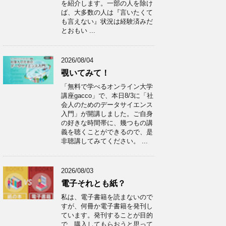
を紹介します。一部の人を除け
ば、大多数の人は『言いたくて
も言えない』状況は経験済みだ
とおもい ...
2026/08/04
覗いてみて！
「無料で学べるオンライン大学
講座gacco」で、本日8/3に「社
会人のためのデータサイエンス
入門」が開講しました。ご自身
の好きな時間帯に、幾つもの講
義を聴くことができるので、是
非聴講してみてください。 ...
2026/08/03
電子それとも紙？
私は、電子書籍を読まないので
すが、何冊か電子書籍を発刊し
ています。発刊することが目的
で、購入してもらおうと思って