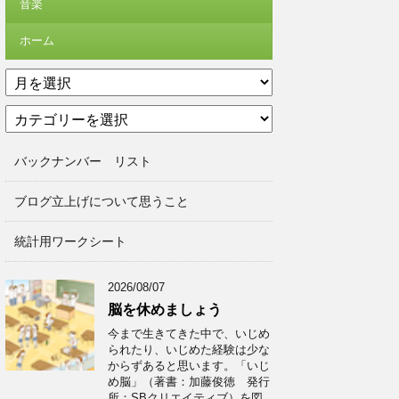
音楽
ホーム
ア
ー
カ
カ
テ
イ
ゴ
ブ
バックナンバー リスト
リ
ー
ブログ立上げについて思うこと
統計用ワークシート
2026/08/07
脳を休めましょう
今まで生きてきた中で、いじめ
られたり、いじめた経験は少な
からずあると思います。「いじ
め脳」（著書：加藤俊徳 発行
所：SBクリエイティブ）を図