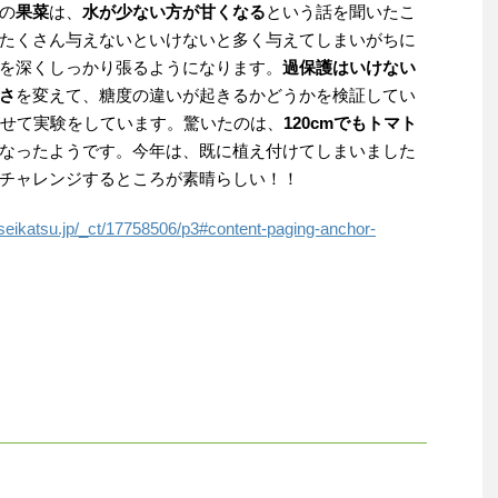
の
果菜
は、
水が少ない方が甘くなる
という話を聞いたこ
たくさん与えないといけないと多く与えてしまいがちに
を深くしっかり張るようになります。
過保護はいけない
さ
を変えて、糖度の違いが起きるかどうかを検証してい
せて実験をしています。驚いたのは、
120cmでもトマト
なったようです。今年は、既に植え付けてしまいました
チャレンジするところが素晴らしい！！
nseikatsu.jp/_ct/17758506/p3#content-paging-anchor-