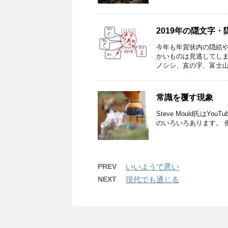
2019年の隠文字
今年も年賀状内の隠絵
かいものは見逃してし
ノシシ、亥の字、富士山、
常識を覆す現象
Steve Mould氏は
のいろいろあります。 例えば、こ
PREV
いいようで悪い
NEXT
現代でも通じる