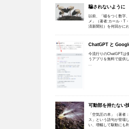
騙されないように
以前、「噓をつく数字
メ」（著者:カール・T
済新聞社）を何回かにわた
ChatGPT と Goo
今流行りのChatGPTは使
うアプリを無料で提供して
...
可動部を持たない
「空気圧の本」（著者
ス」という語句が登場
い、増幅して駆動にも利用