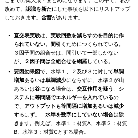
こまでの集大成・まとめになります。この中で、私が
改めて、
認識を新た
にした事項を以下にリストアップ
しておきます。
含蓄
があります。
直交表実験
は、
実験回数を減らすのを目的に作
られていない
。
間引く
ためにつくられている。
３因子間の組合せは、間引いて一部しかない
が、
２因子間は全組合せを網羅
している。
要因効果図
で、水準１、２及び３に対して
単調
増加
あるいは
単調減少
にならずに、水準２が
山
あるいは
谷
になる場合は、
交互作用を疑う
。
シ
ステムに等間隔でエネルギーを入れている
の
で、
アウトプットも等間隔に増加あるいは減少
するはず。
水準を数字にしていない場合は除
き
ます。例えば、水準１：材質A、水準２：材質
B、水準３：材質Cとする場合。