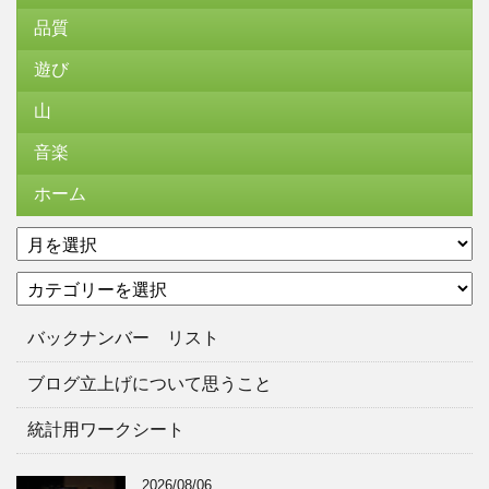
品質
遊び
山
音楽
ホーム
ア
ー
カ
カ
テ
イ
ゴ
ブ
バックナンバー リスト
リ
ー
ブログ立上げについて思うこと
統計用ワークシート
2026/08/06