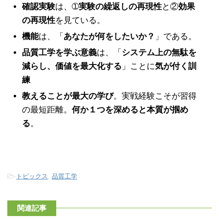
確認実験
は、➀
実験の繰返しの再現性
と②
効果
の再現性
を見ている。
機能
は、「
あなたが何をしたいか？
」である。
品質工学を学ぶ意義
は、「
システム上の無駄を
減らし、価値を最大化する
」ことに
気が付く訓
練
教えることが最大の学び
。実戦経験こそが習得
の最短距離。
何か１つを深めると本質が掴め
る
。
-
トピックス
,
品質工学
関連記事