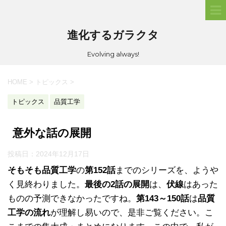
進化するガラクタ
Evolving always!
HOME
>
トピックス
>
トピックス
品質工学
意外な話の展開
投稿日：
2024年12月17日
そもそも品質工学
の
第152話
までのシリーズを、ようや
く見終わりました。
最後の2話の展開
は、
伏線
はあった
ものの予測できなかったですね。
第143～150話
は
品質
工学の流れ
が理解し易いので、是非ご覧ください。こ