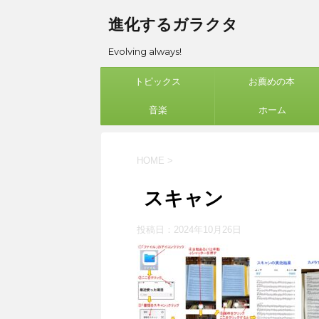
進化するガラクタ
Evolving always!
トピックス
お薦めの本
音楽
ホーム
HOME
>
スキャン
投稿日：
2024年10月26日