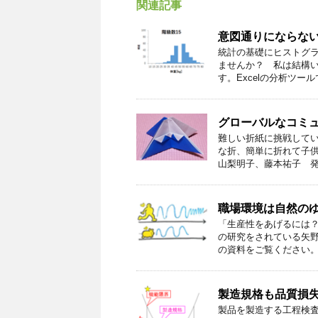
関連記事
意図通りにならな
統計の基礎にヒストグ
ませんか？ 私は結構
す。Excelの分析ツール
グローバルなコミ
難しい折紙に挑戦して
な折、簡単に折れて子
山梨明子、藤本祐子 発行
職場環境は自然の
「生産性をあげるには
の研究をされている矢
の資料をご覧ください。 
製造規格も品質損
製品を製造する工程検