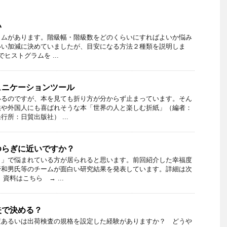
い
ラムがあります。階級幅・階級数をどのくらいにすればよいか悩み
いい加減に決めていましたが、目安になる方法２種類を説明しま
でヒストグラムを ...
ュニケーションツール
いるのですが、本を見ても折り方が分からず止まっています。そん
供や外国人にも喜ばれそうな本「世界の人と楽しむ折紙」（編者：
所：日貿出版社） ...
ゆらぎに近いですか？
？」で悩まれている方が居られると思います。前回紹介した幸福度
野和男氏等のチームが面白い研究結果を発表しています。詳細は次
資料はこちら → ...
失で決める？
査あるいは出荷検査の規格を設定した経験がありますか？ どうや