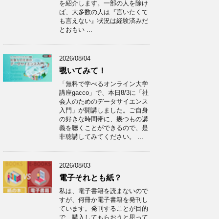
を紹介します。一部の人を除け
ば、大多数の人は『言いたくて
も言えない』状況は経験済みだ
とおもい ...
2026/08/04
覗いてみて！
「無料で学べるオンライン大学
講座gacco」で、本日8/3に「社
会人のためのデータサイエンス
入門」が開講しました。ご自身
の好きな時間帯に、幾つもの講
義を聴くことができるので、是
非聴講してみてください。 ...
2026/08/03
電子それとも紙？
私は、電子書籍を読まないので
すが、何冊か電子書籍を発刊し
ています。発刊することが目的
で、購入してもらおうと思って