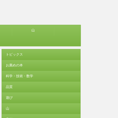
山
トピックス
お薦めの本
科学・技術・数学
品質
遊び
山