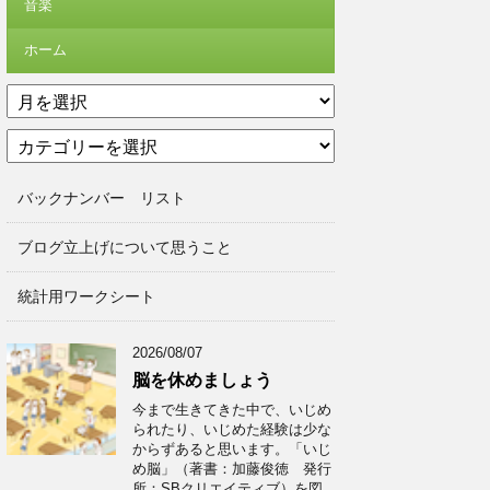
音楽
ホーム
ア
ー
カ
カ
テ
イ
ゴ
ブ
バックナンバー リスト
リ
ー
ブログ立上げについて思うこと
統計用ワークシート
2026/08/07
脳を休めましょう
今まで生きてきた中で、いじめ
られたり、いじめた経験は少な
からずあると思います。「いじ
め脳」（著書：加藤俊徳 発行
所：SBクリエイティブ）を図