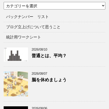
カ
カ
テ
イ
ゴ
ブ
バックナンバー リスト
リ
ー
ブログ立上げについて思うこと
統計用ワークシート
2026/08/10
普通とは、平均？
2026/08/07
脳を休めましょう
2026/08/06