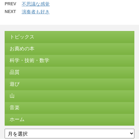
PREV
不思議な感覚
NEXT
演奏者も好き
トピックス
お薦めの本
科学・技術・数学
品質
遊び
山
音楽
ホーム
ア
ー