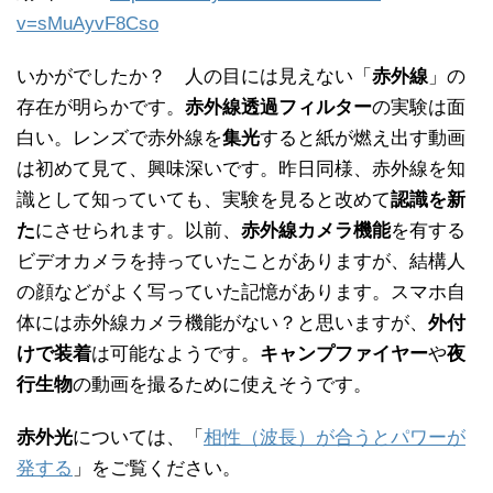
v=sMuAyvF8Cso
いかがでしたか？ 人の目には見えない「
赤外線
」の
存在が明らかです。
赤外線透過フィルター
の実験は面
白い。レンズで赤外線を
集光
すると紙が燃え出す動画
は初めて見て、興味深いです。昨日同様、赤外線を知
識として知っていても、実験を見ると改めて
認識を新
た
にさせられます。以前、
赤外線カメラ機能
を有する
ビデオカメラを持っていたことがありますが、結構人
の顔などがよく写っていた記憶があります。スマホ自
体には赤外線カメラ機能がない？と思いますが、
外付
けで装着
は可能なようです。
キャンプファイヤー
や
夜
行生物
の動画を撮るために使えそうです。
赤外光
については、「
相性（波長）が合うとパワーが
発する
」をご覧ください。