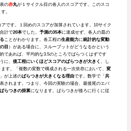
表の
赤
丸
が１サイクル目の各人のスコアです。このスコ
ます。
コアです。１回めのスコアが加算されています。10サイク
合計で
20本
でした。
予測の35本
に達成せず、各人の皿の
る
ことがわかります。各工程の
生産能力
に
統計的な変動
の目
）がある場合に、スループットがどうなるかという
的であれば、平均的な3.5のところでばらつくはずです
うに、
後工程にいくほどスコアのばらつきが大きく
、し
ります。「複数の変数で構成される一次依存において、
変
」が上述の
ばらつきが大きくなる理由
です。数学で「
共
表されます。つまり、今回の実験の場合、最後尾のエバ
ばらつきの掛算
になります。ばらつきが後ろに行くに従