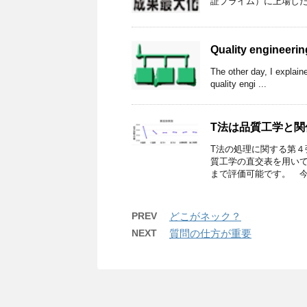
証プライム）に上場した経
Quality engineerin
The other day, I explaine
quality engi ...
T法は品質工学と関
T法の処理に関する第
質工学の直交表を用いて
まで評価可能です。 今回
PREV
どこがネック？
NEXT
質問の仕方が重要