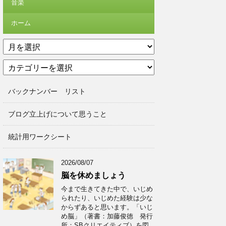
音楽
ホーム
ア
ー
カ
カ
テ
イ
ゴ
ブ
バックナンバー リスト
リ
ー
ブログ立上げについて思うこと
統計用ワークシート
2026/08/07
脳を休めましょう
今まで生きてきた中で、いじめ
られたり、いじめた経験は少な
からずあると思います。「いじ
め脳」（著書：加藤俊徳 発行
所：SBクリエイティブ）を図