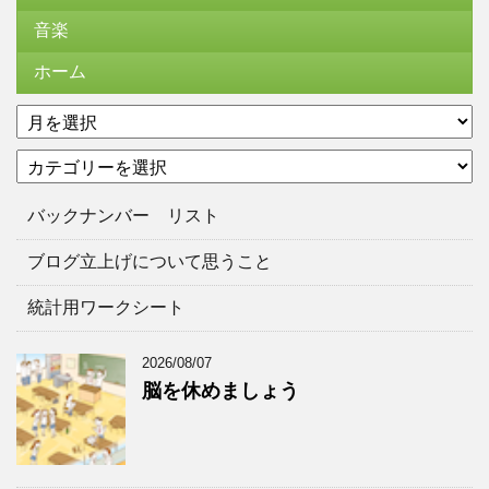
音楽
ホーム
ア
ー
カ
カ
テ
イ
ゴ
ブ
バックナンバー リスト
リ
ー
ブログ立上げについて思うこと
統計用ワークシート
2026/08/07
脳を休めましょう