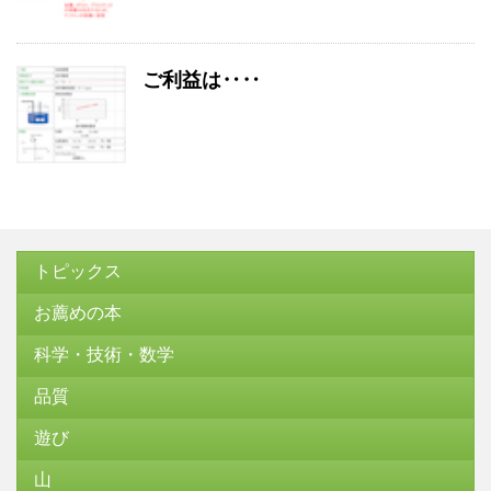
ご利益は‥‥
トピックス
お薦めの本
科学・技術・数学
品質
遊び
山