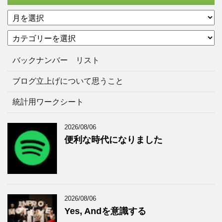
ア
ー
カ
カ
テ
イ
ゴ
ブ
バックナンバー リスト
リ
ー
ブログ立上げについて思うこと
統計用ワークシート
2026/08/06
便利な時代になりました
2026/08/06
Yes, Andを意識する