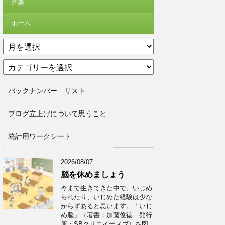
音楽
ホーム
ア
ー
カ
カ
テ
イ
ゴ
ブ
バックナンバー リスト
リ
ー
ブログ立上げについて思うこと
統計用ワークシート
2026/08/07
脳を休めましょう
今まで生きてきた中で、いじめ
られたり、いじめた経験は少な
からずあると思います。「いじ
め脳」（著書：加藤俊徳 発行
所：SBクリエイティブ）を図