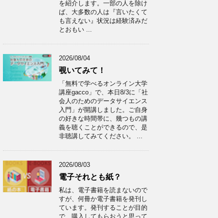
を紹介します。一部の人を除け
ば、大多数の人は『言いたくて
も言えない』状況は経験済みだ
とおもい ...
2026/08/04
覗いてみて！
「無料で学べるオンライン大学
講座gacco」で、本日8/3に「社
会人のためのデータサイエンス
入門」が開講しました。ご自身
の好きな時間帯に、幾つもの講
義を聴くことができるので、是
非聴講してみてください。 ...
2026/08/03
電子それとも紙？
私は、電子書籍を読まないので
すが、何冊か電子書籍を発刊し
ています。発刊することが目的
で、購入してもらおうと思って