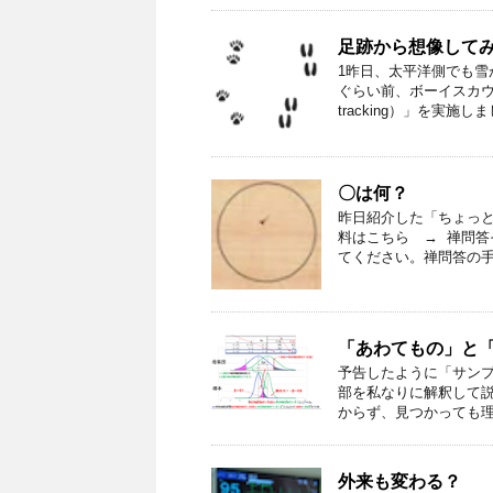
足跡から想像して
1昨日、太平洋側でも雪
ぐらい前、ボーイスカウ
tracking）」を実施しま
〇は何？
昨日紹介した「ちょっと
料はこちら → 禅問答
てください。禅問答の手順
「あわてもの」と
予告したように「サン
部を私なりに解釈して
からず、見つかっても理解
外来も変わる？