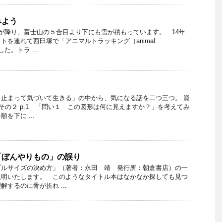
みよう
が降り、富士山の５合目より下にも雪が積もっています。 14年
トを連れて西臼塚で「アニマルトラッキング（animal
した。トラ ...
止まって気づいて生きる」の中から、気になる話を二つ三つ。 資
その２ p.1 「問い１ この図形は何に見えますか？」を考えてみ
を下に ...
「ぼんやりもの」の誤り
プルサイズの決め方」（著者：永田 靖 発行所：朝倉書店）の一
説明いたします。 このようなタイトル本はなかなか探しても見つ
するのに骨が折れ ...