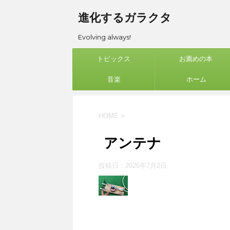
進化するガラクタ
Evolving always!
トピックス
お薦めの本
音楽
ホーム
HOME
>
アンテナ
投稿日：
2026年7月2日