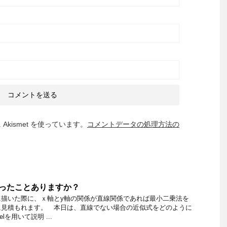
kismet を使っています。
コメントデータの処理方法の
ー使ったことありますか？
に描いた際に、ｘ軸とy軸の関係が直線関係であれば最小二乗法を
に見積もれます。 本日は、直線でない場合の近似式をどのように
lを用いて説明 ...