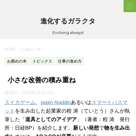
進化するガラクタ
Evolving always!
HOME
>
お薦めの本
>
お薦めの本
トピックス
仕事の進め方
小さな改善の積み重ね
投稿日：
2025年12月12日
スイカゲーム
、
popin Aladdin
あるいは
スマートバスマ
ット
を生み出した起業家の程 涛（ていとう）さんが執
筆した「
道具としてのアイデア
」（著者：程 涛 発行
所：日経BP）を紹介します。
新しい発想
で
物を生み出