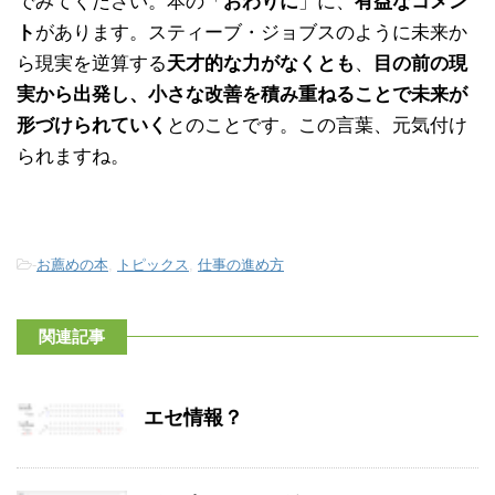
でみてください。本の「
おわりに
」に、
有益なコメン
ト
があります。スティーブ・ジョブスのように未来か
ら現実を逆算する
天才的な力がなくとも
、
目の前の現
実から出発し、小さな改善を積み重ねることで未来が
形づけられていく
とのことです。この言葉、元気付け
られますね。
-
お薦めの本
,
トピックス
,
仕事の進め方
関連記事
エセ情報？