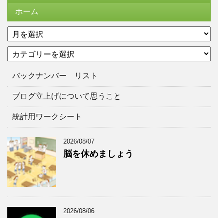
ホーム
ア
ー
カ
カ
テ
イ
ゴ
ブ
バックナンバー リスト
リ
ー
ブログ立上げについて思うこと
統計用ワークシート
2026/08/07
脳を休めましょう
2026/08/06