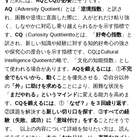
す
ためには、
AQとCQが必要
だそうです。
AQ
（Adversity Quotient）とは「
逆境指数
」と訳さ
れ、困難や逆境に直面した際に、人がどれだけ粘り強
く、しなやかに対応し乗り越えられるかを示す指標で
す。
CQ
（Curiosity Quottienttoとは、「
好奇心指数
」と
訳され、新しい知識や経験に対する知的好奇心の強さ
や探究心の度合いを示す指標です。CQはCultural
Intelligence Quotientの略で、「文化の知能指数」とし
て使われる場合があります。
AQを鍛えるには
、①
不完
全でもいいから、動く
ことを優先させる、②自分以外
の
「外」に助けを求める
ことにより、困難な状況を
「
まだやれる」というマインド
に変える能力を高めま
す。
CQを鍛えるには
、①「
なぜ？」を３回繰り返す
、
②課題を解決する
新しい切り口を探す
、③
すべての経
験（失敗、成功）に「意味付け」をする
ことだそうで
す。 以上の内容について詳細を知りたい方は、読ん