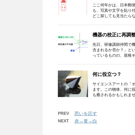
ここ何年かは、日本郵
も、写真や文字を貼り
どこ探しても見当たらない
機器の校正に再調
先日、研修講師仲間で
含まれるか否か？」と
っているものの、規格ギリ
何に役立つ？
サイエンスアートの「
ます。この物体、何に
も癒されるかもしれません
PREV
思いを託す
NEXT
赤→黄→白