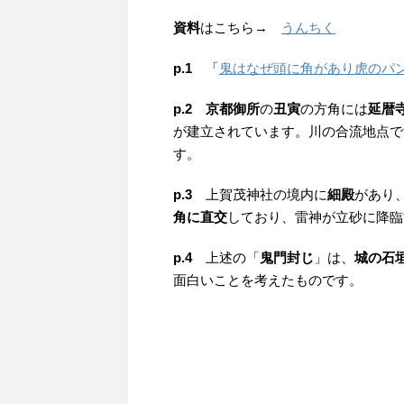
資料
はこちら→
うんちく
p.1
「
鬼はなぜ頭に角があり虎のパ
p.2
京都御所
の
丑寅
の方角には
延暦
が建立されています。川の合流地点で
す。
p.3
上賀茂神社の境内に
細殿
があり
角に直交
しており、雷神が立砂に降臨
p.4
上述の「
鬼門封じ
」は、
城の石
面白いことを考えたものです。