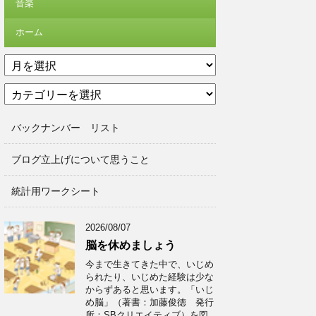
音楽
ホーム
ア
ー
カ
カ
テ
イ
ゴ
ブ
バックナンバー リスト
リ
ー
ブログ立上げについて思うこと
統計用ワークシート
2026/08/07
脳を休めましょう
今まで生きてきた中で、いじめ
られたり、いじめた経験は少な
からずあると思います。「いじ
め脳」（著書：加藤俊徳 発行
所：SBクリエイティブ）を図