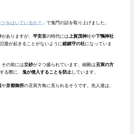
ンツをはいているか？
」で鬼門の話を取り上げました。
寺
がありますが、
平安京
の時代には
上賀茂神
社や
下鴨神社
氾濫が起きることがないように
総鎮守の社
になっていま
、その前には
立砂
が２つ盛られています。細殿は
丑寅の方
する際に、
鬼が侵入することを防止
しています。
垣
や
京都御所
の丑寅方角に見られるそうです。先人達は、