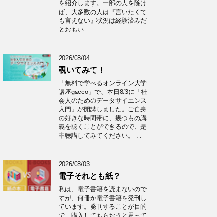
を紹介します。一部の人を除け
ば、大多数の人は『言いたくて
も言えない』状況は経験済みだ
とおもい ...
2026/08/04
覗いてみて！
「無料で学べるオンライン大学
講座gacco」で、本日8/3に「社
会人のためのデータサイエンス
入門」が開講しました。ご自身
の好きな時間帯に、幾つもの講
義を聴くことができるので、是
非聴講してみてください。 ...
2026/08/03
電子それとも紙？
私は、電子書籍を読まないので
すが、何冊か電子書籍を発刊し
ています。発刊することが目的
で、購入してもらおうと思って