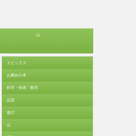
山
トピックス
お薦めの本
科学・技術・数学
品質
遊び
山