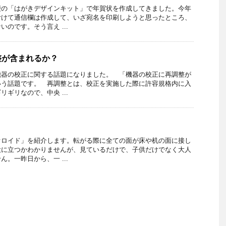
便の「はがきデザインキット」で年賀状を作成してきました。今年
付けて通信欄は作成して、いざ宛名を印刷しようと思ったところ、
のです。そう言え ...
整が含まれるか？
機器の校正に関する話題になりました。 「機器の校正に再調整が
いう話題です。 再調整とは、校正を実施した際に許容規格内に入
ギリなので、中央 ...
オロイド」を紹介します。転がる際に全ての面が床や机の面に接し
役に立つかわかりませんが、見ているだけで、子供だけでなく大人
。一昨日から、一 ...