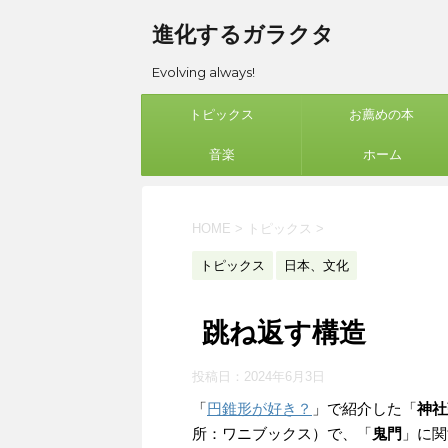
進化するガラクタ
Evolving always!
トピックス
お薦めの本
音楽
ホーム
HOME
>
トピックス
>
トピックス
日本、文化
跳ね返す構造
投稿日：
2024年6月3日
「
円錐形が好き？
」で紹介した「
神社
所：ワニブックス）で、「
鬼門
」に関