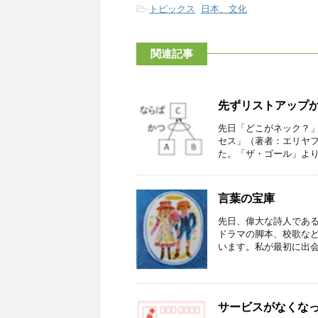
-
トピックス
,
日本、文化
関連記事
先ずリストアップ
先日「どこがネック？
セス」（著者：エリヤ
た。「ザ・ゴール」よりも
言葉の宝庫
先日、偉大な詩人であ
ドラマの脚本、校歌な
います。私が最初に出会っ
サービスがなくな