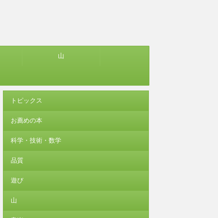
山
トピックス
お薦めの本
科学・技術・数学
品質
遊び
山