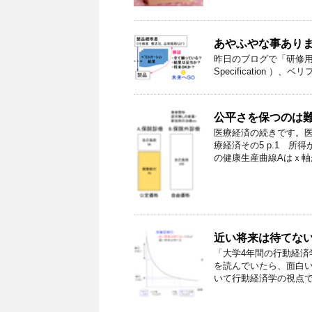
あやふやな事あり
昨日のブログで「研修用資料でU
Specification ）、ベ
公平さを保つのは
医療経済の続きです。医
療経済その5 p.1 
の健康生産曲線Aはｘ軸が
近い将来は待てな
「大学4年間の行動経済学
を読んでいたら、面白
いて行動経済学の視点で説