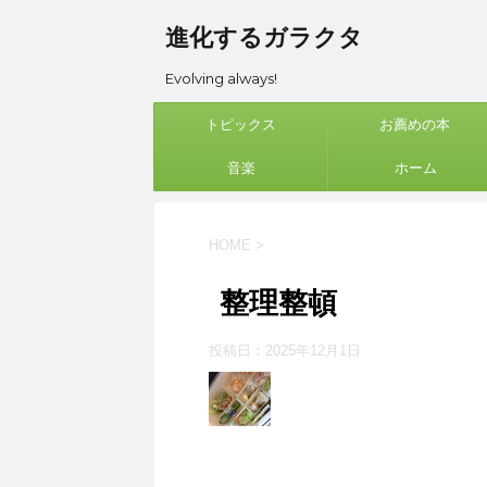
進化するガラクタ
Evolving always!
トピックス
お薦めの本
音楽
ホーム
HOME
>
整理整頓
投稿日：
2025年12月1日