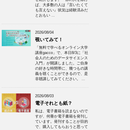
ば、大多数の人は『言いたくて
も言えない』状況は経験済みだ
とおもい ...
2026/08/04
覗いてみて！
「無料で学べるオンライン大学
講座gacco」で、本日8/3に「社
会人のためのデータサイエンス
入門」が開講しました。ご自身
の好きな時間帯に、幾つもの講
義を聴くことができるので、是
非聴講してみてください。 ...
2026/08/03
電子それとも紙？
私は、電子書籍を読まないので
すが、何冊か電子書籍を発刊し
ています。発刊することが目的
で、購入してもらおうと思って