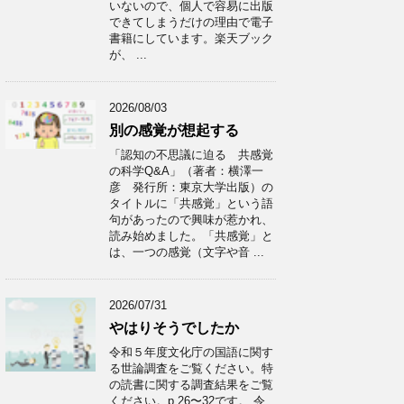
いないので、個人で容易に出版
できてしまうだけの理由で電子
書籍にしています。楽天ブック
が、 ...
2026/08/03
別の感覚が想起する
「認知の不思議に迫る 共感覚
の科学Q&A」（著者：横澤一
彦 発行所：東京大学出版）の
タイトルに「共感覚」という語
句があったので興味が惹かれ、
読み始めました。「共感覚」と
は、一つの感覚（文字や音 ...
2026/07/31
やはりそうでしたか
令和５年度文化庁の国語に関す
る世論調査をご覧ください。特
の読書に関する調査結果をご覧
ください。p.26〜32です。 令