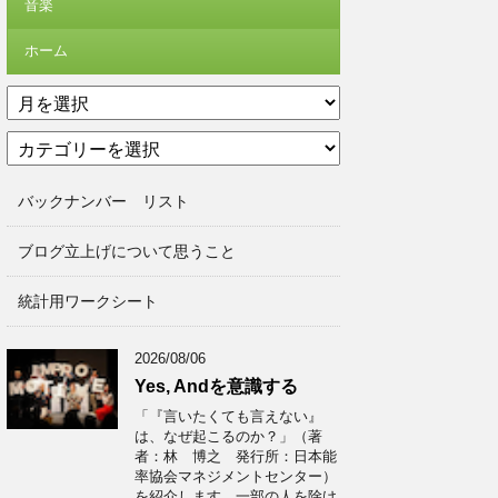
音楽
ホーム
ア
ー
カ
カ
テ
イ
ゴ
ブ
バックナンバー リスト
リ
ー
ブログ立上げについて思うこと
統計用ワークシート
2026/08/06
Yes, Andを意識する
「『言いたくても言えない』
は、なぜ起こるのか？」（著
者：林 博之 発行所：日本能
率協会マネジメントセンター）
を紹介します。一部の人を除け